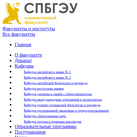
Факультеты и институты
Все факультеты
Главная
О факультете
Деканат
Кафедры
Кафедра английского языка № 1
Кафедра английского языка № 2
Кафедра английской филологии и перевода
Кафедра восточных языков
Кафедра рекламы и связей с общественностью
Кафедра международных отношений и политологии
Кафедра романо-германской филологии и перевода
Кафедра региональной экономики и природопользования
Кафедра общественных наук
Кафедра теории и практики массмедиа
Образовательные программы
Поступающим