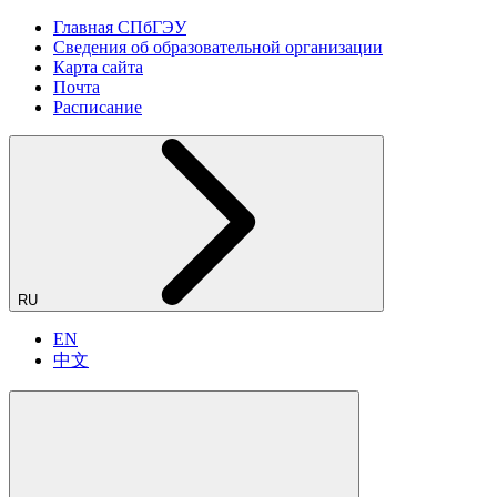
Главная СПбГЭУ
Сведения об образовательной организации
Карта сайта
Почта
Расписание
RU
EN
中文