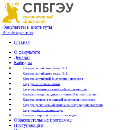
Факультеты и институты
Все факультеты
Главная
О факультете
Деканат
Кафедры
Кафедра английского языка № 1
Кафедра английского языка № 2
Кафедра английской филологии и перевода
Кафедра восточных языков
Кафедра рекламы и связей с общественностью
Кафедра международных отношений и политологии
Кафедра романо-германской филологии и перевода
Кафедра региональной экономики и природопользования
Кафедра общественных наук
Кафедра теории и практики массмедиа
Образовательные программы
Поступающим