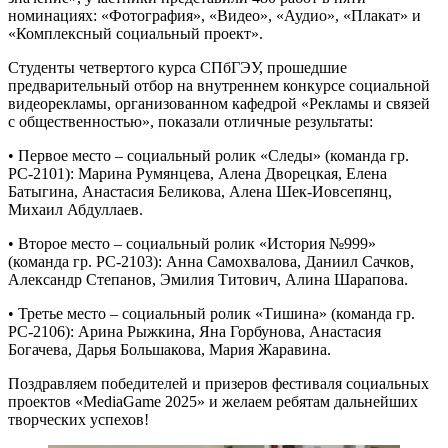
номинациях: «Фотография», «Видео», «Аудио», «Плакат» и
«Комплексный социальный проект».
Студенты четвертого курса СПбГЭУ, прошедшие
предварительный отбор на внутреннем конкурсе социальной
видеорекламы, организованном кафедрой «Рекламы и связей
с общественностью», показали отличные результаты:
• Первое место – социальный ролик «Следы» (команда гр.
РС-2101): Марина Румянцева, Алена Дворецкая, Елена
Батыгина, Анастасия Беликова, Алена Шек-Иовсепянц,
Михаил Абдуллаев.
• Второе место – социальный ролик «История №999»
(команда гр. РС-2103): Анна Самохвалова, Даниил Сачков,
Александр Степанов, Эмилия Титович, Алина Шарапова.
• Третье место – социальный ролик «Тишина» (команда гр.
РС-2106): Арина Рыжкина, Яна Горбунова, Анастасия
Богачева, Дарья Большакова, Мария Жаравина.
Поздравляем победителей и призеров фестиваля социальных
проектов «MediaGame 2025» и желаем ребятам дальнейших
творческих успехов!