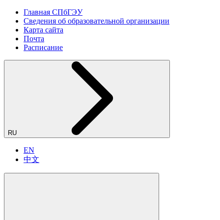
Главная СПбГЭУ
Сведения об образовательной организации
Карта сайта
Почта
Расписание
RU
EN
中文