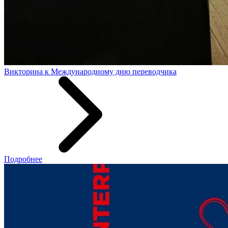
Викторина к Международному дню переводчика
Подробнее