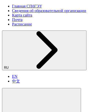
Главная СПбГЭУ
Сведения об образовательной организации
Карта сайта
Почта
Расписание
RU
EN
中文