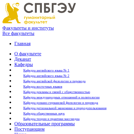
Факультеты и институты
Все факультеты
Главная
О факультете
Деканат
Кафедры
Кафедра английского языка № 1
Кафедра английского языка № 2
Кафедра английской филологии и перевода
Кафедра восточных языков
Кафедра рекламы и связей с общественностью
Кафедра международных отношений и политологии
Кафедра романо-германской филологии и перевода
Кафедра региональной экономики и природопользования
Кафедра общественных наук
Кафедра теории и практики массмедиа
Образовательные программы
Поступающим