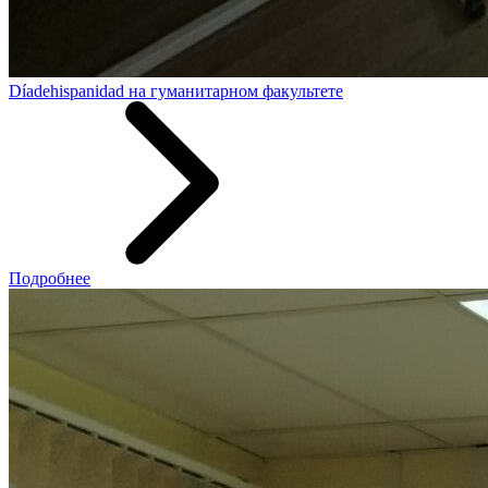
Díadehispanidad на гуманитарном факультете
Подробнее