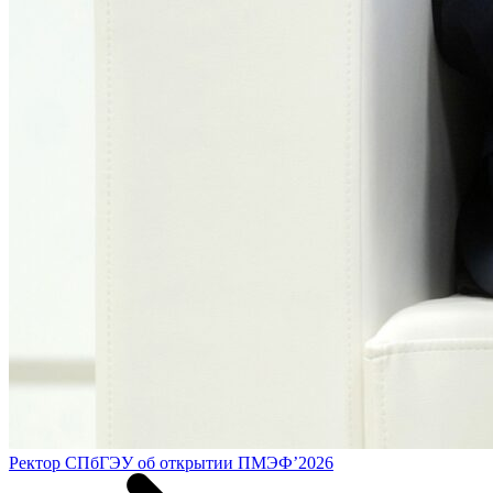
Ректор СПбГЭУ об открытии ПМЭФ’2026