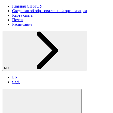
Главная СПбГЭУ
Сведения об образовательной организации
Карта сайта
Почта
Расписание
RU
EN
中文