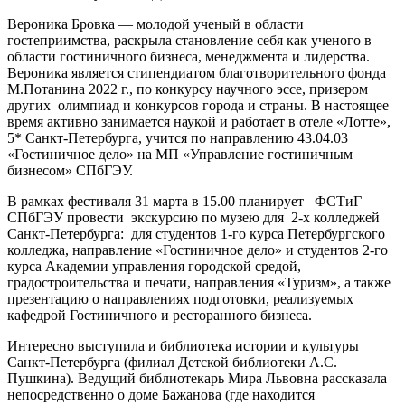
Вероника Бровка — молодой ученый в области
гостеприимства, раскрыла становление себя как ученого в
области гостиничного бизнеса, менеджмента и лидерства.
Вероника является стипендиатом благотворительного фонда
М.Потанина 2022 г., по конкурсу научного эссе, призером
других олимпиад и конкурсов города и страны. В настоящее
время активно занимается наукой и работает в отеле «Лотте»,
5* Санкт-Петербурга, учится по направлению 43.04.03
«Гостиничное дело» на МП «Управление гостиничным
бизнесом» СПбГЭУ.
В рамках фестиваля 31 марта в 15.00 планирует ФСТиГ
СПбГЭУ провести экскурсию по музею для 2-х колледжей
Санкт-Петербурга: для студентов 1-го курса Петербургского
колледжа, направление «Гостиничное дело» и студентов 2-го
курса Академии управления городской средой,
градостроительства и печати, направления «Туризм», а также
презентацию о направлениях подготовки, реализуемых
кафедрой Гостиничного и ресторанного бизнеса.
Интересно выступила и библиотека истории и культуры
Санкт-Петербурга (филиал Детской библиотеки А.С.
Пушкина). Ведущий библиотекарь Мира Львовна рассказала
непосредственно о доме Бажанова (где находится