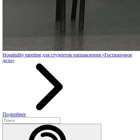
Hospitality meeting для студентов направления «Гостиничное
дело»
Подробнее