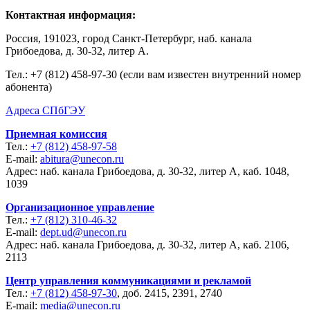
Контактная информация:
Россия, 191023, город Санкт-Петербург, наб. канала
Грибоедова, д. 30-32, литер А.
Тел.:
+7 (812) 458-97-30 (если вам известен внутренний номер
абонента)
Адреса СПбГЭУ
Приемная комиссия
Тел.:
+7 (812) 458-97-58
E-mail:
abitura@unecon.ru
Адрес: наб. канала Грибоедова, д. 30-32, литер А, каб. 1048,
1039
Организационное управление
Тел.:
+7 (812) 310-46-32
E-mail:
dept.ud@unecon.ru
Адрес: наб. канала Грибоедова, д. 30-32, литер А, каб. 2106,
2113
Центр управления коммуникациями и рекламой
Тел.:
+7 (812) 458-97-30
, доб. 2415, 2391, 2740
E-mail:
media@unecon.ru