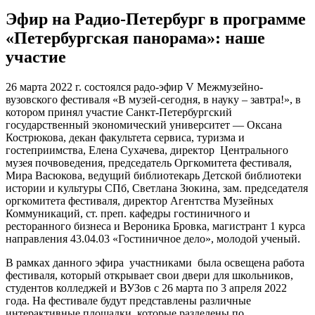
Эфир на Радио-Петербург в программе
«Петербургская панорама»: наше
участие
26 марта 2022 г. состоялся радо-эфир V Межмузейно-
вузовского фестиваля «В музей-сегодня, в науку – завтра!», в
котором принял участие Санкт-Петербургский
государственный экономический университет — Оксана
Кострюкова, декан факультета сервиса, туризма и
гостеприимства, Елена Сухачева, директор Центрального
музея почвоведения, председатель Оргкомитета фестиваля,
Мира Васюкова, ведущий библиотекарь Детской библиотеки
истории и культуры СПб, Светлана Зюкина, зам. председателя
оргкомитета фестиваля, директор Агентства Музейных
Коммуникаций, ст. преп. кафедры гостиничного и
ресторанного бизнеса и Вероника Бровка, магистрант 1 курса
направления 43.04.03 «Гостиничное дело», молодой ученый.
В рамках данного эфира участниками была освещена работа
фестиваля, который открывает свои двери для школьников,
студентов колледжей и ВУЗов с 26 марта по 3 апреля 2022
года. На фестивале будут представлены различные
интерактивные площадки, которые разделены по