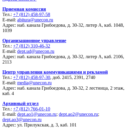
Приемная комиссия
Тел.:
+7 (812) 458-97-58
E-mail:
abitura@unecon.ru
Адрес: наб. канала Грибоедова, д. 30-32, литер А, каб. 1048,
1039
Организационное управление
Тел.:
+7 (812) 310-46-32
E-mail:
dept.ud@unecon.ru
Адрес: наб. канала Грибоедова, д. 30-32, литер А, каб. 2106,
2113
Центр управления коммуникациями и рекламой
Тел.:
+7 (812) 458-97-30
, доб. 2415, 2391, 2740
E-mail:
media@unecon.ru
Адрес: наб. канала Грибоедова, д. 30-32, 2 лестница, 2 этаж,
каб. 4
Архивный отдел
Тел.:
+7 (812) 766-01-10
E-mail:
dept.ao1@unecon.ru
;
dept.ao2@unecon.ru
;
dept.ao3@unecon.ru
Адрес: ул. Прилукская, д. 3, каб. 101