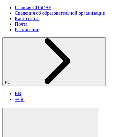
Главная СПбГЭУ
Сведения об образовательной организации
Карта сайта
Почта
Расписание
RU
EN
中文