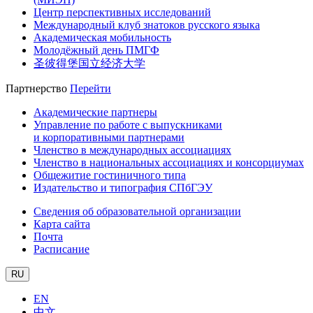
Центр перспективных исследований
Международный клуб знатоков русского языка
Академическая мобильность
Молодёжный день ПМГФ
圣彼得堡国立经济大学
Партнерство
Перейти
Академические партнеры
Управление по работе с выпускниками
и корпоративными партнерами
Членство в международных ассоциациях
Членство в национальных ассоциациях и консорциумах
Общежитие гостиничного типа
Издательство и типография СПбГЭУ
Сведения об образовательной организации
Карта сайта
Почта
Расписание
RU
EN
中文