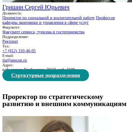
Гришин Сергей Юрьевич
Должность:
Проректор по социальной и воспитательной работе
Профессор
кафедры экономики и управления в сфере услуг
Факультет:
Факультет сервиса, туризма и гостеприимства
Подразделение:
Ректорат
Тел.:
+7 (812) 310-46-05
E-mail:
tla@unecon.ru
Адрес:
наб. канала Грибоедова, 30/32, каб. 3109
Структурные подразделения
Проректор по стратегическому
развитию и внешним коммуникациям