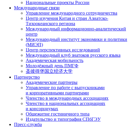
Национальные проекты России
Международные связи
Управление международного сотрудничества
Центр изучения Китая и стран Азиатско-
Тихоокеанского региона
Международный информационно-аналитический
центр
Международный институт экономики и политики
(МИЭП)
Центр перспективных исследований
Международный клуб знатоков русского языка
Академическая мобильность
Молодёжный день ПМГФ
圣彼得堡国立经济大学
Партнерство
Академические партнеры
Управление по работе с выпускниками
и корпоративными партнерами
Членство в международных ассоциациях
Членство в национальных ассоциациях
и консорциумах
Общежитие гостиничного типа
Издательство и типография СПбГЭУ
Пресс-служба