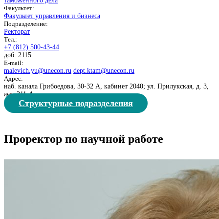
таможенного дела
Факультет:
Факультет управления и бизнеса
Подразделение:
Ректорат
Тел.:
+7 (812) 500-43-44
доб. 2115
E-mail:
malevich.yu@unecon.ru
dept.ktam@unecon.ru
Адрес:
наб. канала Грибоедова, 30-32 А, кабинет 2040; ул. Прилукская, д. 3,
ауд. 311-A
Структурные подразделения
Проректор по научной работе