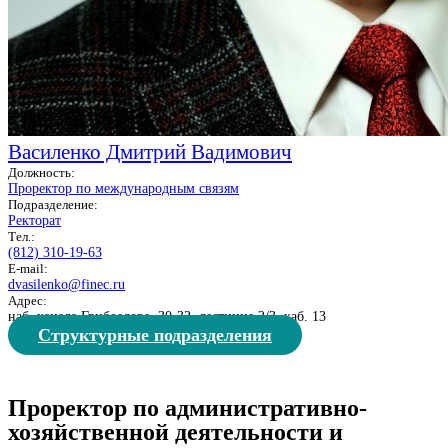
Василенко Дмитрий Вадимович
Должность:
Проректор по международным связям
Подразделение:
Ректорат
Тел.:
(812) 310-19-63
E-mail:
dvasilenko@finec.ru
Адрес:
наб. канала Грибоедова, 30-32, лестница 2/3, каб. 13
Структурные подразделения
Проректор по административно-
хозяйственной деятельности и