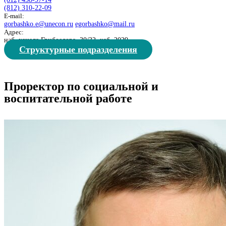
(812) 310-22-09
E-mail:
gorbashko.e@unecon.ru
egorbashko@mail.ru
Адрес:
наб. канала Грибоедова, 30/32, каб. 2029
Структурные подразделения
Проректор по социальной и
воспитательной работе