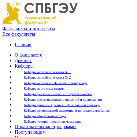
Факультеты и институты
Все факультеты
Главная
О факультете
Деканат
Кафедры
Кафедра английского языка № 1
Кафедра английского языка № 2
Кафедра английской филологии и перевода
Кафедра восточных языков
Кафедра рекламы и связей с общественностью
Кафедра международных отношений и политологии
Кафедра романо-германской филологии и перевода
Кафедра региональной экономики и природопользования
Кафедра общественных наук
Кафедра теории и практики массмедиа
Образовательные программы
Поступающим