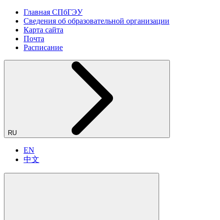
Главная СПбГЭУ
Сведения об образовательной организации
Карта сайта
Почта
Расписание
RU
EN
中文