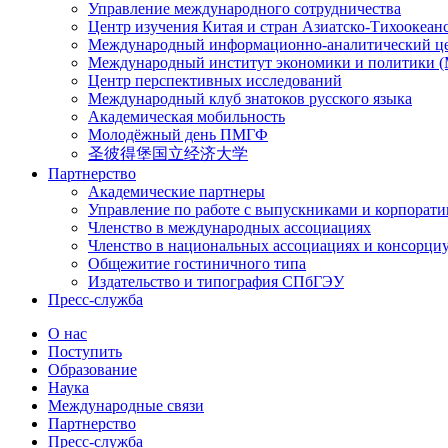
Управление международного сотрудничества
Центр изучения Китая и стран Азиатско-Тихоокеан
Международный информационно-аналитический ц
Международный институт экономики и политики
Центр перспективных исследований
Международный клуб знатоков русского языка
Академическая мобильность
Молодёжный день ПМГФ
圣彼得堡国立经济大学
Партнерство
Академические партнеры
Управление по работе с выпускниками и корпорат
Членство в международных ассоциациях
Членство в национальных ассоциациях и консорци
Общежитие гостиничного типа
Издательство и типография СПбГЭУ
Пресс-служба
О нас
Поступить
Образование
Наука
Международные связи
Партнерство
Пресс-служба