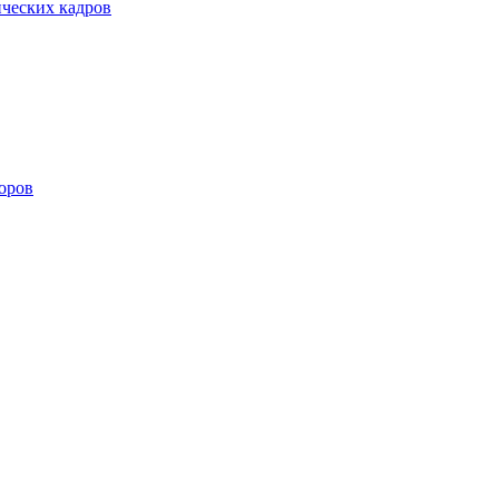
ических кадров
оров