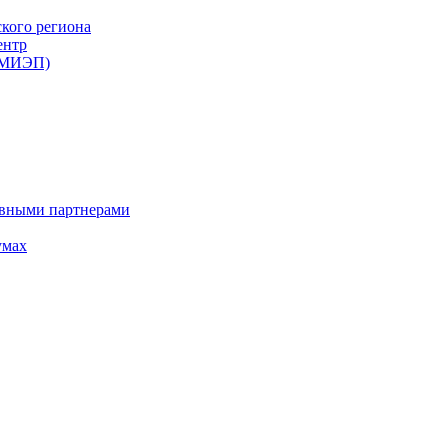
ского региона
ентр
 (МИЭП)
ивными партнерами
умах