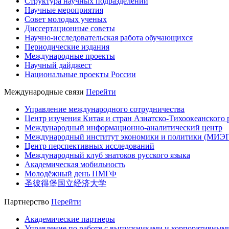
Структура научных подразделений
Научные мероприятия
Совет молодых ученых
Диссертационные советы
Научно-исследовательская работа обучающихся
Периодические издания
Международные проекты
Научный дайджест
Национальные проекты России
Международные связи
Перейти
Управление международного сотрудничества
Центр изучения Китая и стран Азиатско-Тихоокеанского 
Международный информационно-аналитический центр
Международный институт экономики и политики (МИЭ
Центр перспективных исследований
Международный клуб знатоков русского языка
Академическая мобильность
Молодёжный день ПМГФ
圣彼得堡国立经济大学
Партнерство
Перейти
Академические партнеры
Управление по работе с выпускниками и корпоративным