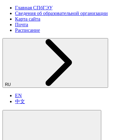
Главная СПбГЭУ
Сведения об образовательной организации
Карта сайта
Почта
Расписание
RU
EN
中文