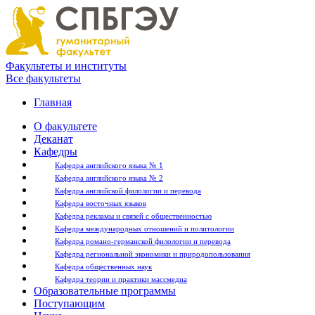
Факультеты и институты
Все факультеты
Главная
О факультете
Деканат
Кафедры
Кафедра английского языка № 1
Кафедра английского языка № 2
Кафедра английской филологии и перевода
Кафедра восточных языков
Кафедра рекламы и связей с общественностью
Кафедра международных отношений и политологии
Кафедра романо-германской филологии и перевода
Кафедра региональной экономики и природопользования
Кафедра общественных наук
Кафедра теории и практики массмедиа
Образовательные программы
Поступающим