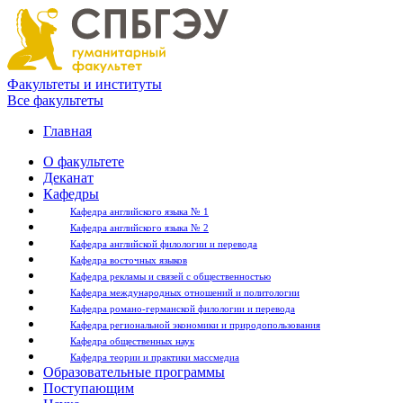
Факультеты и институты
Все факультеты
Главная
О факультете
Деканат
Кафедры
Кафедра английского языка № 1
Кафедра английского языка № 2
Кафедра английской филологии и перевода
Кафедра восточных языков
Кафедра рекламы и связей с общественностью
Кафедра международных отношений и политологии
Кафедра романо-германской филологии и перевода
Кафедра региональной экономики и природопользования
Кафедра общественных наук
Кафедра теории и практики массмедиа
Образовательные программы
Поступающим