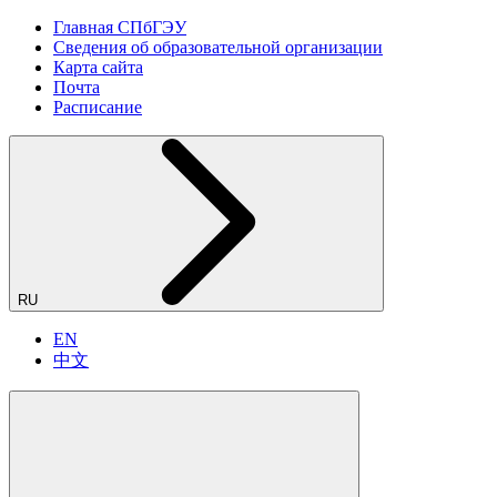
Главная СПбГЭУ
Сведения об образовательной организации
Карта сайта
Почта
Расписание
RU
EN
中文