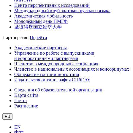
Центр перспективных исследований
Международный клуб знатоков русского языка
Академическая мобильность
Молодёжный день ПМГФ
圣彼得堡国立经济大学
Партнерство
Перейти
Академические партнеры
Управление по работе с выпускниками
и корпоративными партнерами
Членство в международных ассоциациях
Членство в национальных ассоциациях и консорциумах
Общежитие гостиничного типа
Издательство и типография СПбГЭУ
Сведения об образовательной организации
Карта сайта
Почта
Расписание
RU
EN
中文