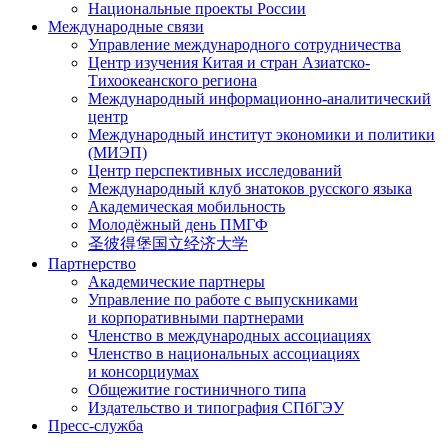
Национальные проекты России
Международные связи
Управление международного сотрудничества
Центр изучения Китая и стран Азиатско-
Тихоокеанского региона
Международный информационно-аналитический
центр
Международный институт экономики и политики
(МИЭП)
Центр перспективных исследований
Международный клуб знатоков русского языка
Академическая мобильность
Молодёжный день ПМГФ
圣彼得堡国立经济大学
Партнерство
Академические партнеры
Управление по работе с выпускниками
и корпоративными партнерами
Членство в международных ассоциациях
Членство в национальных ассоциациях
и консорциумах
Общежитие гостиничного типа
Издательство и типография СПбГЭУ
Пресс-служба