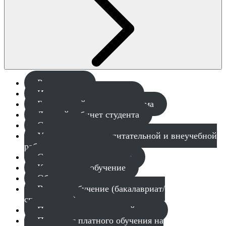
Расписание
Институт магистратуры
Балльно-рейтинговая система
Личный кабинет студента
Стипендии
Управление по воспитательной и внеучебной
работе со студентами
Социальное управление
Контрактное обучение
Общежития
Военное обучение (бакалавриат/
специалитет)
Постановка на воинский учет
Переход с платного обучения на