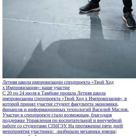
Летняя школа импровизации спецпроекта «Твой Ход
х Импровизация»: наше участие
С 20 по 24 июля в Тамбове прошла Летняя школа
импровизации спецпроекта «Твой Ход х Импровизация», в
которой принял участие студент факультета экономики,
финансов и информационных технологий Василий Маслов.
Участие в спецпроекте стало возможным, благодаря
поддержке Управления по воспитательной и внеучебной
работе со студентами СПбГЭУ. На протяжении пяти дней
мероприятия участники: -разбирали механики юмора;