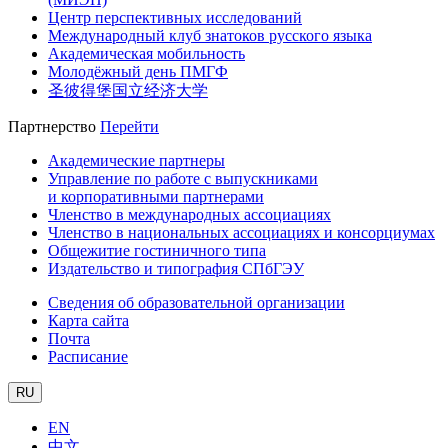
Центр перспективных исследований
Международный клуб знатоков русского языка
Академическая мобильность
Молодёжный день ПМГФ
圣彼得堡国立经济大学
Партнерство
Перейти
Академические партнеры
Управление по работе с выпускниками
и корпоративными партнерами
Членство в международных ассоциациях
Членство в национальных ассоциациях и консорциумах
Общежитие гостиничного типа
Издательство и типография СПбГЭУ
Сведения об образовательной организации
Карта сайта
Почта
Расписание
RU
EN
中文