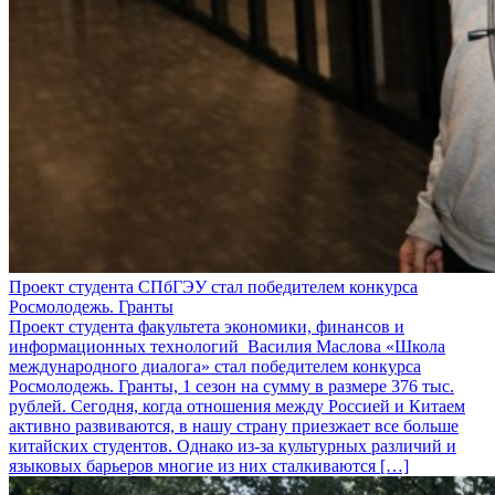
Проект студента СПбГЭУ стал победителем конкурса
Росмолодежь. Гранты
Проект студента факультета экономики, финансов и
информационных технологий Василия Маслова «Школа
международного диалога» стал победителем конкурса
Росмолодежь. Гранты, 1 сезон на сумму в размере 376 тыс.
рублей. Сегодня, когда отношения между Россией и Китаем
активно развиваются, в нашу страну приезжает все больше
китайских студентов. Однако из‑за культурных различий и
языковых барьеров многие из них сталкиваются […]