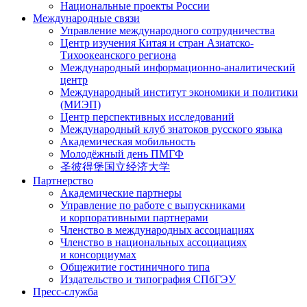
Национальные проекты России
Международные связи
Управление международного сотрудничества
Центр изучения Китая и стран Азиатско-
Тихоокеанского региона
Международный информационно-аналитический
центр
Международный институт экономики и политики
(МИЭП)
Центр перспективных исследований
Международный клуб знатоков русского языка
Академическая мобильность
Молодёжный день ПМГФ
圣彼得堡国立经济大学
Партнерство
Академические партнеры
Управление по работе с выпускниками
и корпоративными партнерами
Членство в международных ассоциациях
Членство в национальных ассоциациях
и консорциумах
Общежитие гостиничного типа
Издательство и типография СПбГЭУ
Пресс-служба