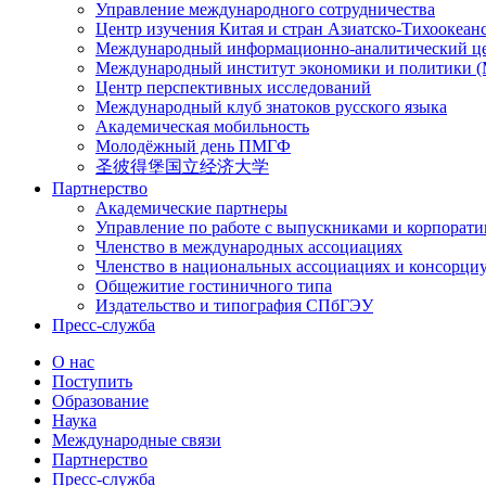
Управление международного сотрудничества
Центр изучения Китая и стран Азиатско-Тихоокеан
Международный информационно-аналитический ц
Международный институт экономики и политики
Центр перспективных исследований
Международный клуб знатоков русского языка
Академическая мобильность
Молодёжный день ПМГФ
圣彼得堡国立经济大学
Партнерство
Академические партнеры
Управление по работе с выпускниками и корпорат
Членство в международных ассоциациях
Членство в национальных ассоциациях и консорци
Общежитие гостиничного типа
Издательство и типография СПбГЭУ
Пресс-служба
О нас
Поступить
Образование
Наука
Международные связи
Партнерство
Пресс-служба