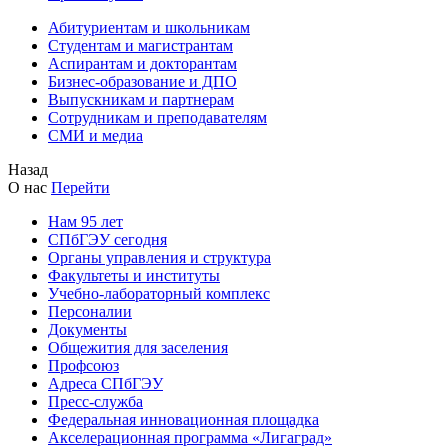
Абитуриентам и школьникам
Студентам и магистрантам
Аспирантам и докторантам
Бизнес-образование и ДПО
Выпускникам и партнерам
Сотрудникам и преподавателям
СМИ и медиа
Назад
О нас
Перейти
Нам 95 лет
СПбГЭУ сегодня
Органы управления и структура
Факультеты и институты
Учебно-лабораторный комплекс
Персоналии
Документы
Общежития для заселения
Профсоюз
Адреса СПбГЭУ
Пресс-служба
Федеральная инновационная площадка
Акселерационная программа «Лигаград»­­