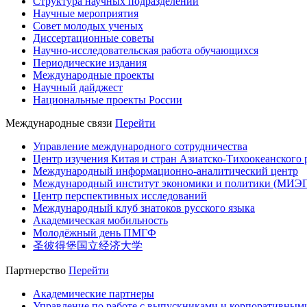
Структура научных подразделений
Научные мероприятия
Совет молодых ученых
Диссертационные советы
Научно-исследовательская работа обучающихся
Периодические издания
Международные проекты
Научный дайджест
Национальные проекты России
Международные связи
Перейти
Управление международного сотрудничества
Центр изучения Китая и стран Азиатско-Тихоокеанского 
Международный информационно-аналитический центр
Международный институт экономики и политики (МИЭ
Центр перспективных исследований
Международный клуб знатоков русского языка
Академическая мобильность
Молодёжный день ПМГФ
圣彼得堡国立经济大学
Партнерство
Перейти
Академические партнеры
Управление по работе с выпускниками и корпоративным