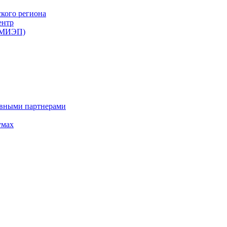
ского региона
ентр
 (МИЭП)
ивными партнерами
умах