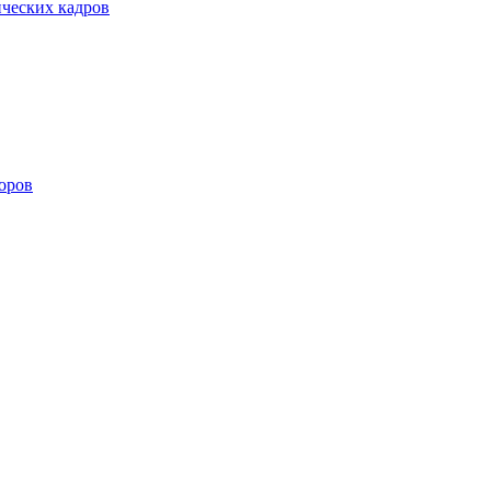
ических кадров
оров