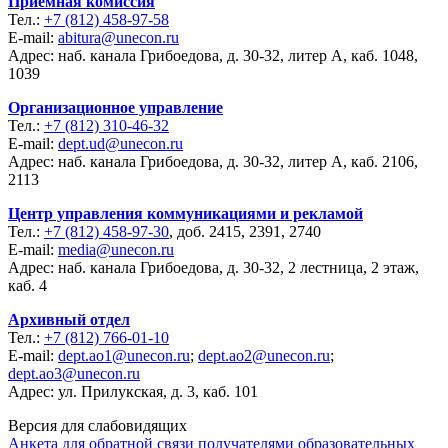
Приемная комиссия
Тел.:
+7 (812) 458-97-58
E-mail:
abitura@unecon.ru
Адрес: наб. канала Грибоедова, д. 30-32, литер А, каб. 1048,
1039
Организационное управление
Тел.:
+7 (812) 310-46-32
E-mail:
dept.ud@unecon.ru
Адрес: наб. канала Грибоедова, д. 30-32, литер А, каб. 2106,
2113
Центр управления коммуникациями и рекламой
Тел.:
+7 (812) 458-97-30
, доб. 2415, 2391, 2740
E-mail:
media@unecon.ru
Адрес: наб. канала Грибоедова, д. 30-32, 2 лестница, 2 этаж,
каб. 4
Архивный отдел
Тел.:
+7 (812) 766-01-10
E-mail:
dept.ao1@unecon.ru
;
dept.ao2@unecon.ru
;
dept.ao3@unecon.ru
Адрес: ул. Прилукская, д. 3, каб. 101
Версия для слабовидящих
Анкета для обратной связи получателями образовательных