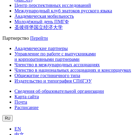
Центр перспективных исследований
Международный клуб знатоков русского языка
Академическая мобильность
Молодёжный день ПМГФ
圣彼得堡国立经济大学
Партнерство
Перейти
Академические партнеры
Управление по работе с выпускниками
и корпоративными партнерами
Членство в международных ассоциациях
Членство в национальных ассоциациях и консорциумах
Общежитие гостиничного типа
Издательство и типография СПбГЭУ
Сведения об образовательной организации
Карта сайта
Почта
Расписание
RU
EN
中文