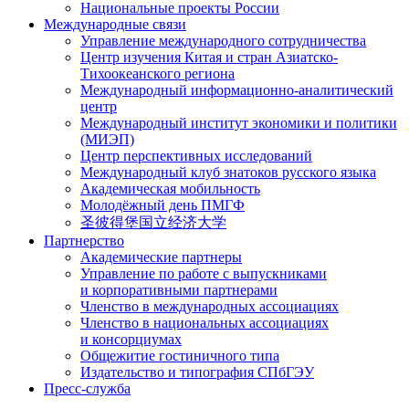
Национальные проекты России
Международные связи
Управление международного сотрудничества
Центр изучения Китая и стран Азиатско-
Тихоокеанского региона
Международный информационно-аналитический
центр
Международный институт экономики и политики
(МИЭП)
Центр перспективных исследований
Международный клуб знатоков русского языка
Академическая мобильность
Молодёжный день ПМГФ
圣彼得堡国立经济大学
Партнерство
Академические партнеры
Управление по работе с выпускниками
и корпоративными партнерами
Членство в международных ассоциациях
Членство в национальных ассоциациях
и консорциумах
Общежитие гостиничного типа
Издательство и типография СПбГЭУ
Пресс-служба