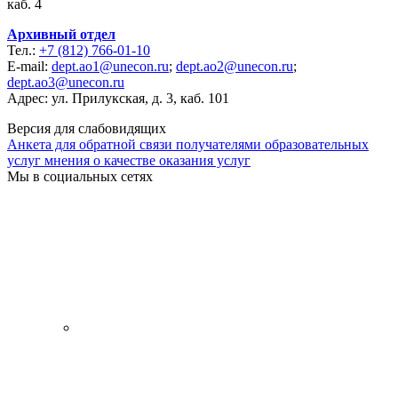
каб. 4
Архивный отдел
Тел.:
+7 (812) 766-01-10
E-mail:
dept.ao1@unecon.ru
;
dept.ao2@unecon.ru
;
dept.ao3@unecon.ru
Адрес: ул. Прилукская, д. 3, каб. 101
Версия для слабовидящих
Анкета для обратной связи получателями образовательных
услуг мнения о качестве оказания услуг
Мы в социальных сетях