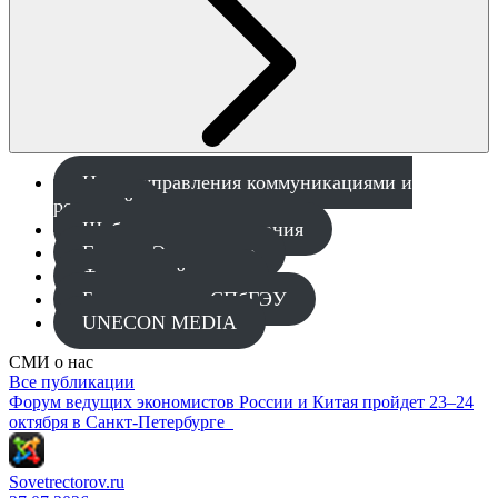
Центр управления коммуникациями и
рекламой
Шаблоны для скачивания
Газета «Экономист»
Фирменный стиль
База спикеров СПбГЭУ
UNECON MEDIA
СМИ о нас
Все публикации
Форум ведущих экономистов России и Китая пройдет 23–24
октября в Санкт-Петербурге
Sovetrectorov.ru