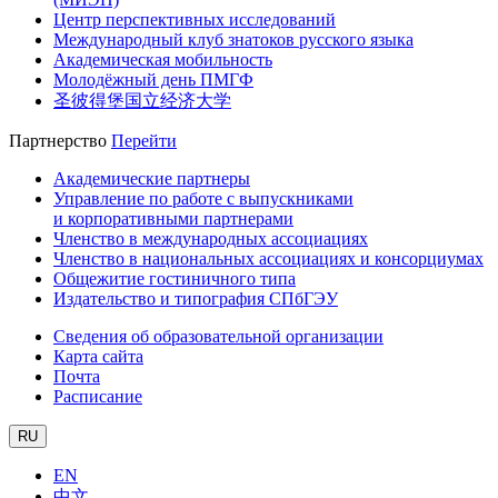
Центр перспективных исследований
Международный клуб знатоков русского языка
Академическая мобильность
Молодёжный день ПМГФ
圣彼得堡国立经济大学
Партнерство
Перейти
Академические партнеры
Управление по работе с выпускниками
и корпоративными партнерами
Членство в международных ассоциациях
Членство в национальных ассоциациях и консорциумах
Общежитие гостиничного типа
Издательство и типография СПбГЭУ
Сведения об образовательной организации
Карта сайта
Почта
Расписание
RU
EN
中文