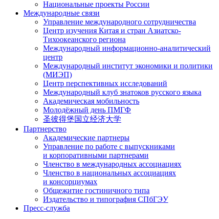
Национальные проекты России
Международные связи
Управление международного сотрудничества
Центр изучения Китая и стран Азиатско-
Тихоокеанского региона
Международный информационно-аналитический
центр
Международный институт экономики и политики
(МИЭП)
Центр перспективных исследований
Международный клуб знатоков русского языка
Академическая мобильность
Молодёжный день ПМГФ
圣彼得堡国立经济大学
Партнерство
Академические партнеры
Управление по работе с выпускниками
и корпоративными партнерами
Членство в международных ассоциациях
Членство в национальных ассоциациях
и консорциумах
Общежитие гостиничного типа
Издательство и типография СПбГЭУ
Пресс-служба