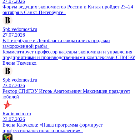
27.07.2026
Форум ведущих экономистов России и Китая пройдет 23–24
октября в Санкт-Петербурге
Spb.vedomosti.ru
27.07.2026
В Петербурге и Ленобласти сократились продажи
замороженной рыбы
Комментирует профессор кафедры экономики и управления
предприятиями и производственными комплексами СПбГЭУ
Елена Ткаченко.
Spb.vedomosti.ru
23.07.2026
Ректор СПбГЭУ Игорь Анатольевич Максимцев празднует
юбилей
Radiometro.ru
23.07.2026
Елена Клочкова: «Наша программа формирует
профессионалов нового поколения»