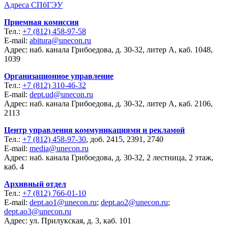
Адреса СПбГЭУ
Приемная комиссия
Тел.:
+7 (812) 458-97-58
E-mail:
abitura@unecon.ru
Адрес: наб. канала Грибоедова, д. 30-32, литер А, каб. 1048,
1039
Организационное управление
Тел.:
+7 (812) 310-46-32
E-mail:
dept.ud@unecon.ru
Адрес: наб. канала Грибоедова, д. 30-32, литер А, каб. 2106,
2113
Центр управления коммуникациями и рекламой
Тел.:
+7 (812) 458-97-30
, доб. 2415, 2391, 2740
E-mail:
media@unecon.ru
Адрес: наб. канала Грибоедова, д. 30-32, 2 лестница, 2 этаж,
каб. 4
Архивный отдел
Тел.:
+7 (812) 766-01-10
E-mail:
dept.ao1@unecon.ru
;
dept.ao2@unecon.ru
;
dept.ao3@unecon.ru
Адрес: ул. Прилукская, д. 3, каб. 101