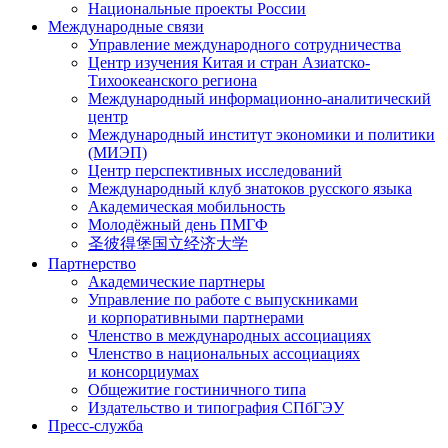
Национальные проекты России
Международные связи
Управление международного сотрудничества
Центр изучения Китая и стран Азиатско-
Тихоокеанского региона
Международный информационно-аналитический
центр
Международный институт экономики и политики
(МИЭП)
Центр перспективных исследований
Международный клуб знатоков русского языка
Академическая мобильность
Молодёжный день ПМГФ
圣彼得堡国立经济大学
Партнерство
Академические партнеры
Управление по работе с выпускниками
и корпоративными партнерами
Членство в международных ассоциациях
Членство в национальных ассоциациях
и консорциумах
Общежитие гостиничного типа
Издательство и типография СПбГЭУ
Пресс-служба