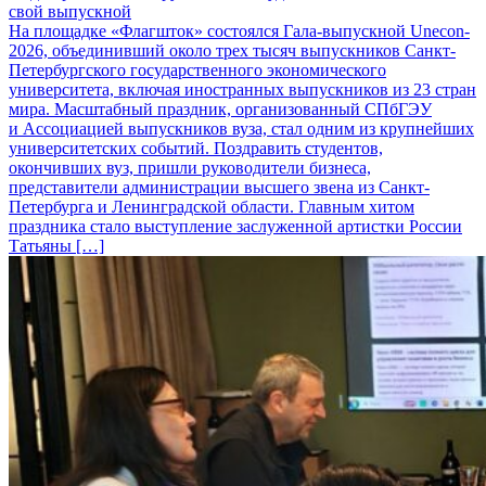
свой выпускной
На площадке «Флагшток» состоялся Гала-выпускной Unecon-
2026, объединивший около трех тысяч выпускников Санкт-
Петербургского государственного экономического
университета, включая иностранных выпускников из 23 стран
мира. Масштабный праздник, организованный СПбГЭУ
и Ассоциацией выпускников вуза, стал одним из крупнейших
университетских событий. Поздравить студентов,
окончивших вуз, пришли руководители бизнеса,
представители администрации высшего звена из Санкт-
Петербурга и Ленинградской области. Главным хитом
праздника стало выступление заслуженной артистки России
Татьяны […]