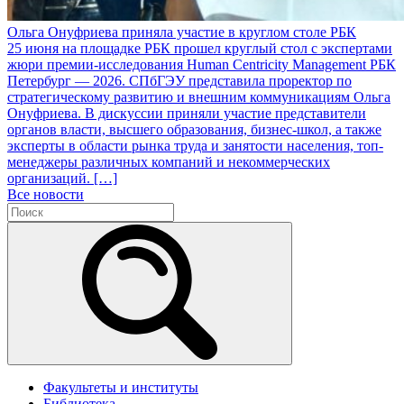
Ольга Онуфриева приняла участие в круглом столе РБК
25 июня на площадке РБК прошел круглый стол с экспертами
жюри премии-исследования Human Centricity Management РБК
Петербург — 2026. СПбГЭУ представила проректор по
стратегическому развитию и внешним коммуникациям Ольга
Онуфриева. В дискуссии приняли участие представители
органов власти, высшего образования, бизнес-школ, а также
эксперты в области рынка труда и занятости населения, топ-
менеджеры различных компаний и некоммерческих
организаций. […]
Все новости
Факультеты и институты
Библиотека