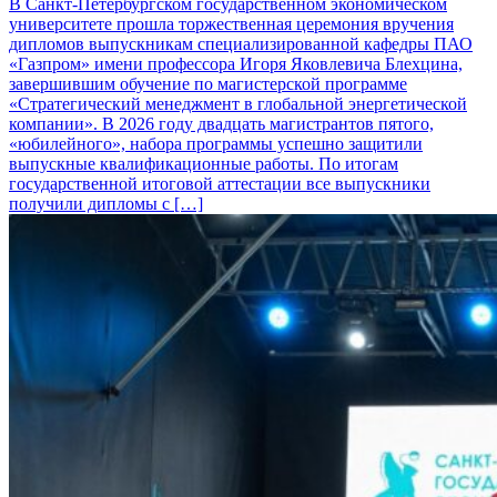
В Санкт-Петербургском государственном экономическом
университете прошла торжественная церемония вручения
дипломов выпускникам специализированной кафедры ПАО
«Газпром» имени профессора Игоря Яковлевича Блехцина,
завершившим обучение по магистерской программе
«Стратегический менеджмент в глобальной энергетической
компании». В 2026 году двадцать магистрантов пятого,
«юбилейного», набора программы успешно защитили
выпускные квалификационные работы. По итогам
государственной итоговой аттестации все выпускники
получили дипломы с […]