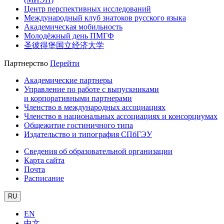
Центр перспективных исследований
Международный клуб знатоков русского языка
Академическая мобильность
Молодёжный день ПМГФ
圣彼得堡国立经济大学
Партнерство
Перейти
Академические партнеры
Управление по работе с выпускниками
и корпоративными партнерами
Членство в международных ассоциациях
Членство в национальных ассоциациях и консорциумах
Общежитие гостиничного типа
Издательство и типография СПбГЭУ
Сведения об образовательной организации
Карта сайта
Почта
Расписание
RU
EN
中文