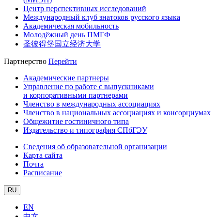
Центр перспективных исследований
Международный клуб знатоков русского языка
Академическая мобильность
Молодёжный день ПМГФ
圣彼得堡国立经济大学
Партнерство
Перейти
Академические партнеры
Управление по работе с выпускниками
и корпоративными партнерами
Членство в международных ассоциациях
Членство в национальных ассоциациях и консорциумах
Общежитие гостиничного типа
Издательство и типография СПбГЭУ
Сведения об образовательной организации
Карта сайта
Почта
Расписание
RU
EN
中文