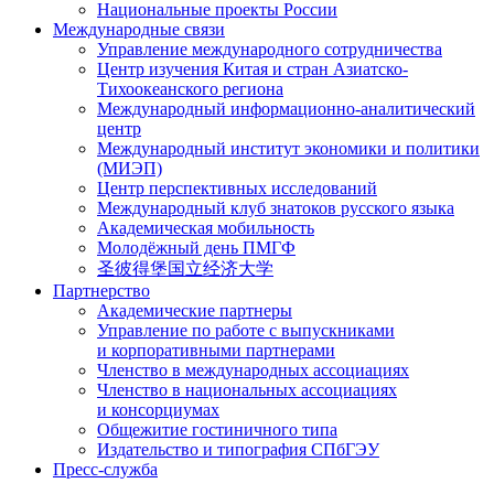
Национальные проекты России
Международные связи
Управление международного сотрудничества
Центр изучения Китая и стран Азиатско-
Тихоокеанского региона
Международный информационно-аналитический
центр
Международный институт экономики и политики
(МИЭП)
Центр перспективных исследований
Международный клуб знатоков русского языка
Академическая мобильность
Молодёжный день ПМГФ
圣彼得堡国立经济大学
Партнерство
Академические партнеры
Управление по работе с выпускниками
и корпоративными партнерами
Членство в международных ассоциациях
Членство в национальных ассоциациях
и консорциумах
Общежитие гостиничного типа
Издательство и типография СПбГЭУ
Пресс-служба