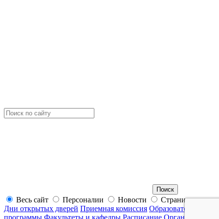
Весь сайт
Персоналии
Новости
Страницы
Дни открытых дверей
Приемная комиссия
Образовательные
программы
Факультеты и кафедры
Расписание
Органы