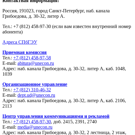
Контактная информация:
Россия, 191023, город Санкт-Петербург, наб. канала
Грибоедова, д. 30-32, литер А.
Тел.:
+7 (812) 458-97-30 (если вам известен внутренний номер
абонента)
Адреса СПбГЭУ
Приемная комиссия
Тел.:
+7 (812) 458-97-58
E-mail:
abitura@unecon.ru
Адрес: наб. канала Грибоедова, д. 30-32, литер А, каб. 1048,
1039
Организационное управление
Тел.:
+7 (812) 310-46-32
E-mail:
dept.ud@unecon.ru
Адрес: наб. канала Грибоедова, д. 30-32, литер А, каб. 2106,
2113
Центр управления коммуникациями и рекламой
Тел.:
+7 (812) 458-97-30
, доб. 2415, 2391, 2740
E-mail:
media@unecon.ru
Адрес: наб. канала Грибоедова, д. 30-32, 2 лестница, 2 этаж,