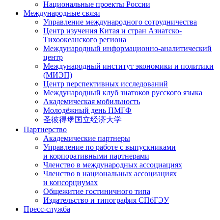
Национальные проекты России
Международные связи
Управление международного сотрудничества
Центр изучения Китая и стран Азиатско-
Тихоокеанского региона
Международный информационно-аналитический
центр
Международный институт экономики и политики
(МИЭП)
Центр перспективных исследований
Международный клуб знатоков русского языка
Академическая мобильность
Молодёжный день ПМГФ
圣彼得堡国立经济大学
Партнерство
Академические партнеры
Управление по работе с выпускниками
и корпоративными партнерами
Членство в международных ассоциациях
Членство в национальных ассоциациях
и консорциумах
Общежитие гостиничного типа
Издательство и типография СПбГЭУ
Пресс-служба