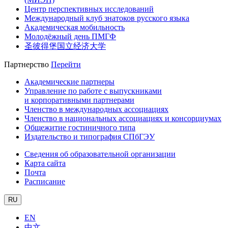
Центр перспективных исследований
Международный клуб знатоков русского языка
Академическая мобильность
Молодёжный день ПМГФ
圣彼得堡国立经济大学
Партнерство
Перейти
Академические партнеры
Управление по работе с выпускниками
и корпоративными партнерами
Членство в международных ассоциациях
Членство в национальных ассоциациях и консорциумах
Общежитие гостиничного типа
Издательство и типография СПбГЭУ
Сведения об образовательной организации
Карта сайта
Почта
Расписание
RU
EN
中文