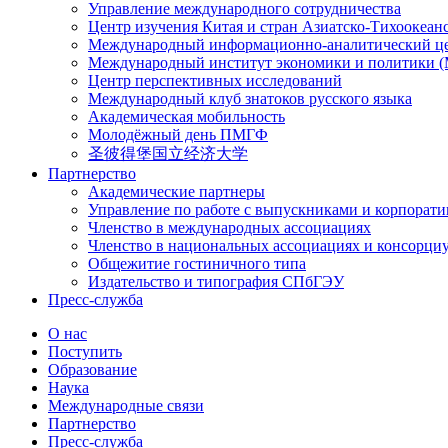
Управление международного сотрудничества
Центр изучения Китая и стран Азиатско-Тихоокеан
Международный информационно-аналитический ц
Международный институт экономики и политики
Центр перспективных исследований
Международный клуб знатоков русского языка
Академическая мобильность
Молодёжный день ПМГФ
圣彼得堡国立经济大学
Партнерство
Академические партнеры
Управление по работе с выпускниками и корпорат
Членство в международных ассоциациях
Членство в национальных ассоциациях и консорци
Общежитие гостиничного типа
Издательство и типография СПбГЭУ
Пресс-служба
О нас
Поступить
Образование
Наука
Международные связи
Партнерство
Пресс-служба