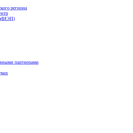
ского региона
ентр
 (МИЭП)
ивными партнерами
умах