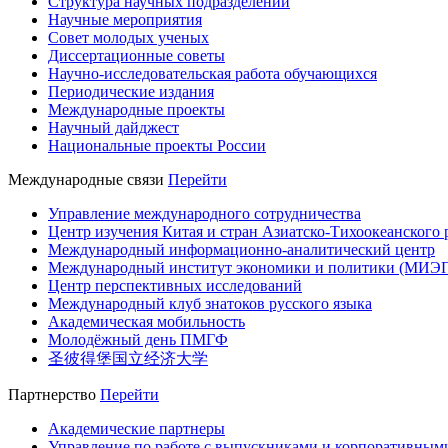
Структура научных подразделений
Научные мероприятия
Совет молодых ученых
Диссертационные советы
Научно-исследовательская работа обучающихся
Периодические издания
Международные проекты
Научный дайджест
Национальные проекты России
Международные связи
Перейти
Управление международного сотрудничества
Центр изучения Китая и стран Азиатско-Тихоокеанского 
Международный информационно-аналитический центр
Международный институт экономики и политики (МИЭ
Центр перспективных исследований
Международный клуб знатоков русского языка
Академическая мобильность
Молодёжный день ПМГФ
圣彼得堡国立经济大学
Партнерство
Перейти
Академические партнеры
Управление по работе с выпускниками и корпоративным