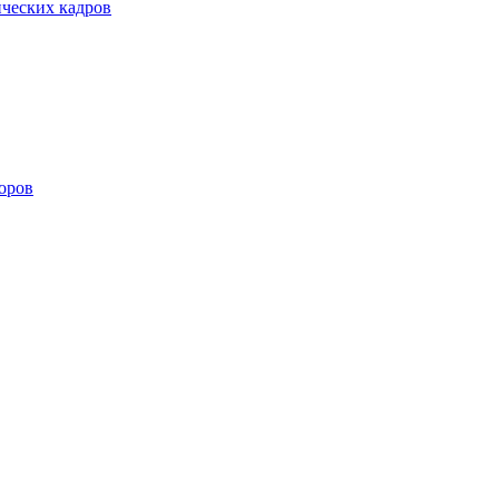
ических кадров
оров