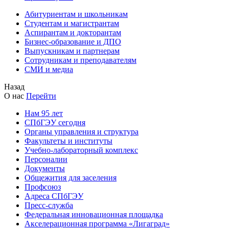
Абитуриентам и школьникам
Студентам и магистрантам
Аспирантам и докторантам
Бизнес-образование и ДПО
Выпускникам и партнерам
Сотрудникам и преподавателям
СМИ и медиа
Назад
О нас
Перейти
Нам 95 лет
СПбГЭУ сегодня
Органы управления и структура
Факультеты и институты
Учебно-лабораторный комплекс
Персоналии
Документы
Общежития для заселения
Профсоюз
Адреса СПбГЭУ
Пресс-служба
Федеральная инновационная площадка
Акселерационная программа «Лигаград»­­