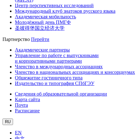
Центр перспективных исследований
Международный клуб знатоков русского языка
Академическая мобильность
Молодёжный день ПМГФ
圣彼得堡国立经济大学
Партнерство
Перейти
Академические партнеры
Управление по работе с выпускниками
и корпоративными партнерами
Членство в международных ассоциациях
Членство в национальных ассоциациях и консорциумах
Общежитие гостиничного типа
Издательство и типография СПбГЭУ
Сведения об образовательной организации
Карта сайта
Почта
Расписание
RU
EN
中文