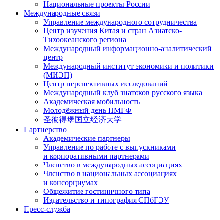
Национальные проекты России
Международные связи
Управление международного сотрудничества
Центр изучения Китая и стран Азиатско-
Тихоокеанского региона
Международный информационно-аналитический
центр
Международный институт экономики и политики
(МИЭП)
Центр перспективных исследований
Международный клуб знатоков русского языка
Академическая мобильность
Молодёжный день ПМГФ
圣彼得堡国立经济大学
Партнерство
Академические партнеры
Управление по работе с выпускниками
и корпоративными партнерами
Членство в международных ассоциациях
Членство в национальных ассоциациях
и консорциумах
Общежитие гостиничного типа
Издательство и типография СПбГЭУ
Пресс-служба