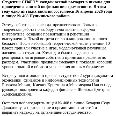
Студенты СПбГЭУ каждой весной выходят в школы для
проведения занятий по финансово грамотности. В этом
году одно из таких занятий состоялось 16 апреля 2026 года
в лицее № 408 Пушкинского района.
Этому событию, как всегда, предшествовала большая
творческая работа по выбору темы занятия и формы
интерактива, создание презентаций и репетиция
выступлений. Темой встречи стало планирование личного
бюджета. После небольшой теоретической части ученики 10
класса приняли участие в игре, моделирующей различные
жизненные ситуации. Командам было предложено
реагировать на игровые события и принимать решения по
расходам. Участники проявили смекалку и показали хороший
уровень знаний в области управления личным бюджетом.
Встречу подготовили и провели студентки 2 курса факультета
экономики, финансов и информационных технологий
Бычкова Мария, Киевич Кристина и Магомедова Наиля под
руководством доцента кафедры финансов Жилюка Дмитрия
Александровича.
Остается поблагодарить лицей № 408 и лично Кочарян Седу
Давидовну за приглашение и организацию занятий и
выразить надежду на дальнейшее сотрудничество.