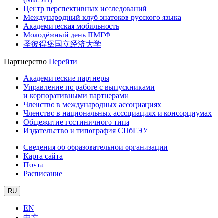
Центр перспективных исследований
Международный клуб знатоков русского языка
Академическая мобильность
Молодёжный день ПМГФ
圣彼得堡国立经济大学
Партнерство
Перейти
Академические партнеры
Управление по работе с выпускниками
и корпоративными партнерами
Членство в международных ассоциациях
Членство в национальных ассоциациях и консорциумах
Общежитие гостиничного типа
Издательство и типография СПбГЭУ
Сведения об образовательной организации
Карта сайта
Почта
Расписание
RU
EN
中文