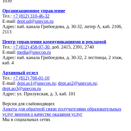
1039
Организационное управление
Тел.:
+7 (812) 310-46-32
E-mail:
dept.ud@unecon.ru
Адрес: наб. канала Грибоедова, д. 30-32, литер А, каб. 2106,
2113
Центр управления коммуникациями и рекламой
Тел.:
+7 (812) 458-97-30
, доб. 2415, 2391, 2740
E-mail:
media@unecon.ru
Адрес: наб. канала Грибоедова, д. 30-32, 2 лестница, 2 этаж,
каб. 4
Архивный отдел
Тел.:
+7 (812) 766-01-10
E-mail:
dept.ao1@unecon.ru
;
dept.ao2@unecon.ru
;
dept.ao3@unecon.ru
Адрес: ул. Прилукская, д. 3, каб. 101
Версия для слабовидящих
Анкета для обратной связи получателями образовательных
услуг мнения о качестве оказания услуг
Мы в социальных сетях