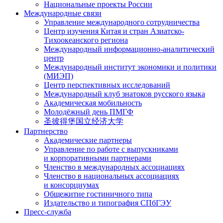
Национальные проекты России
Международные связи
Управление международного сотрудничества
Центр изучения Китая и стран Азиатско-
Тихоокеанского региона
Международный информационно-аналитический
центр
Международный институт экономики и политики
(МИЭП)
Центр перспективных исследований
Международный клуб знатоков русского языка
Академическая мобильность
Молодёжный день ПМГФ
圣彼得堡国立经济大学
Партнерство
Академические партнеры
Управление по работе с выпускниками
и корпоративными партнерами
Членство в международных ассоциациях
Членство в национальных ассоциациях
и консорциумах
Общежитие гостиничного типа
Издательство и типография СПбГЭУ
Пресс-служба