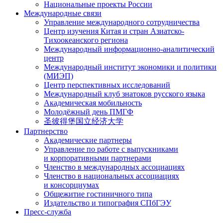
Национальные проекты России
Международные связи
Управление международного сотрудничества
Центр изучения Китая и стран Азиатско-
Тихоокеанского региона
Международный информационно-аналитический
центр
Международный институт экономики и политики
(МИЭП)
Центр перспективных исследований
Международный клуб знатоков русского языка
Академическая мобильность
Молодёжный день ПМГФ
圣彼得堡国立经济大学
Партнерство
Академические партнеры
Управление по работе с выпускниками
и корпоративными партнерами
Членство в международных ассоциациях
Членство в национальных ассоциациях
и консорциумах
Общежитие гостиничного типа
Издательство и типография СПбГЭУ
Пресс-служба