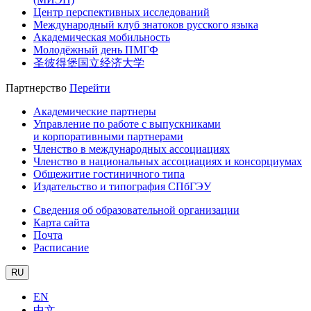
Центр перспективных исследований
Международный клуб знатоков русского языка
Академическая мобильность
Молодёжный день ПМГФ
圣彼得堡国立经济大学
Партнерство
Перейти
Академические партнеры
Управление по работе с выпускниками
и корпоративными партнерами
Членство в международных ассоциациях
Членство в национальных ассоциациях и консорциумах
Общежитие гостиничного типа
Издательство и типография СПбГЭУ
Сведения об образовательной организации
Карта сайта
Почта
Расписание
RU
EN
中文