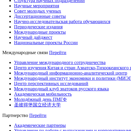
Структура научных подразделений
Научные мероприятия
Совет молодых ученых
Диссертационные советы
Научно-исследовательская работа обучающихся
Периодические издания
Международные проекты
Научный дайджест
Национальные проекты России
Международные связи
Перейти
Управление международного сотрудничества
Центр изучения Китая и стран Азиатско-Тихоокеанского 
Международный информационно-аналитический центр
Международный институт экономики и политики (МИЭ
Центр перспективных исследований
Международный клуб знатоков русского языка
Академическая мобильность
Молодёжный день ПМГФ
圣彼得堡国立经济大学
Партнерство
Перейти
Академические партнеры
Управление по работе с выпускниками и корпоративным