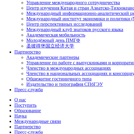
Управление международного сотрудничества
Центр изучения Китая и стран Азиатско-Тихоокеан
Международный информационно-аналитический ц
Международный институт экономики и политики
Центр перспективных исследований
Международный клуб знатоков русского языка
Академическая мобильность
Молодёжный день ПМГФ
圣彼得堡国立经济大学
Партнерство
Академические партнеры
Управление по работе с выпускниками и корпорат
Членство в международных ассоциациях
Членство в национальных ассоциациях и консорци
Общежитие гостиничного типа
Издательство и типография СПбГЭУ
Пресс-служба
О нас
Поступить
Образование
Наука
Международные связи
Партнерство
Пресс-служба