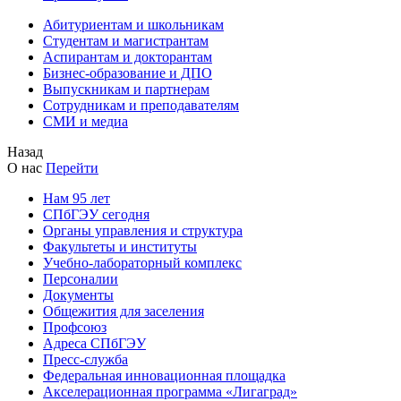
Абитуриентам и школьникам
Студентам и магистрантам
Аспирантам и докторантам
Бизнес-образование и ДПО
Выпускникам и партнерам
Сотрудникам и преподавателям
СМИ и медиа
Назад
О нас
Перейти
Нам 95 лет
СПбГЭУ сегодня
Органы управления и структура
Факультеты и институты
Учебно-лабораторный комплекс
Персоналии
Документы
Общежития для заселения
Профсоюз
Адреса СПбГЭУ
Пресс-служба
Федеральная инновационная площадка
Акселерационная программа «Лигаград»­­