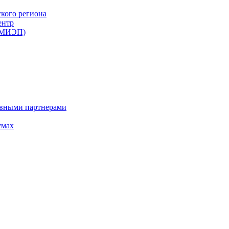
ского региона
ентр
 (МИЭП)
ивными партнерами
умах