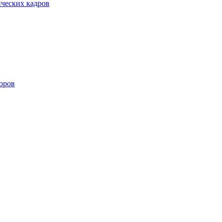
ических кадров
оров