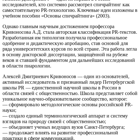
исследователей, кто системно рассмотрел спичрайтинг как
самостоятельную PR-технологию. Ключевые идеи изложены в
учебном пособии «Основы спичрайтинга» (2003).
Однако главным научным достижением профессора
Кривоносова А.Д. стала авторская классификация PR-текстов.
Разработанная им типология получила профессиональное
одобрение и дидактическую апробацию, став основой для
ряда университетских курсов по всей стране. Эта работа легла
в основу докторской диссертации, защищённой на рубеже
веков и ставшей фундаментом для дальнейших исследований
в области пиарологии.
Алексей Дмитриевич Кривоносов — один из основателей,
активный исследователь и признанный лидер Петербургской
школы PR — единственной научной школы в России в
области связей с общественностью. Школа представляет собой
уникальное научно-образовательное сообщество, которое:
— сформировало методологические основы российской PR-
науки;
— создало единый терминологический аппарат и систему
взглядов на природу связей с общественностью;
— объединяет ученых ведущих вузов Санкт-Петербурга;
— продолжает влиять на развитие профессиональной
практики в сфере коммуникаций.