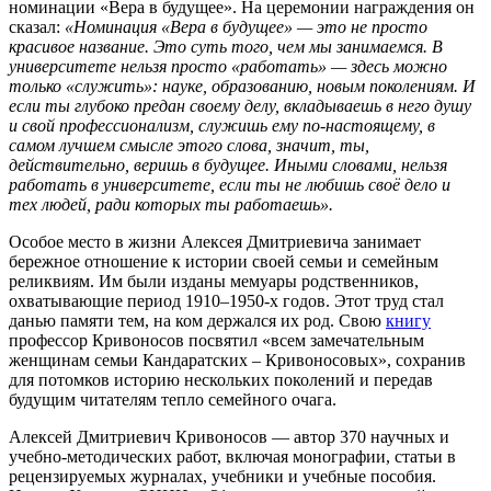
номинации «Вера в будущее». На церемонии награждения он
сказал:
«Номинация «Вера в будущее» — это не просто
красивое название. Это суть того, чем мы занимаемся. В
университете нельзя просто «работать» — здесь можно
только «служить»: науке, образованию, новым поколениям. И
если ты глубоко предан своему делу, вкладываешь в него душу
и свой профессионализм, служишь ему по-настоящему, в
самом лучшем смысле этого слова, значит, ты,
действительно, веришь в будущее. Иными словами, нельзя
работать в университете, если ты не любишь своё дело и
тех людей, ради которых ты работаешь».
Особое место в жизни Алексея Дмитриевича занимает
бережное отношение к истории своей семьи и семейным
реликвиям. Им были изданы мемуары родственников,
охватывающие период 1910–1950-х годов. Этот труд стал
данью памяти тем, на ком держался их род. Свою
книгу
профессор Кривоносов посвятил «всем замечательным
женщинам семьи Кандаратских – Кривоносовых», сохранив
для потомков историю нескольких поколений и передав
будущим читателям тепло семейного очага.
Алексей Дмитриевич Кривоносов — автор 370 научных и
учебно-методических работ, включая монографии, статьи в
рецензируемых журналах, учебники и учебные пособия.