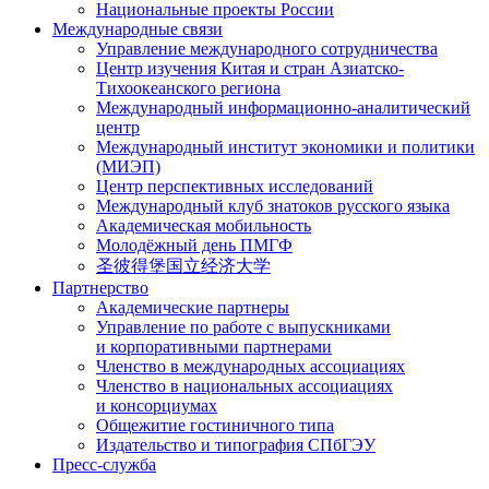
Национальные проекты России
Международные связи
Управление международного сотрудничества
Центр изучения Китая и стран Азиатско-
Тихоокеанского региона
Международный информационно-аналитический
центр
Международный институт экономики и политики
(МИЭП)
Центр перспективных исследований
Международный клуб знатоков русского языка
Академическая мобильность
Молодёжный день ПМГФ
圣彼得堡国立经济大学
Партнерство
Академические партнеры
Управление по работе с выпускниками
и корпоративными партнерами
Членство в международных ассоциациях
Членство в национальных ассоциациях
и консорциумах
Общежитие гостиничного типа
Издательство и типография СПбГЭУ
Пресс-служба