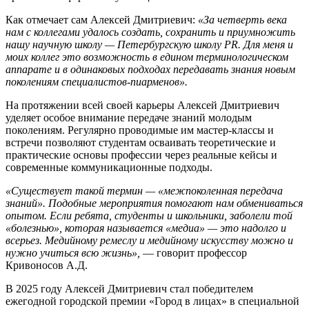
Как отмечает сам Алексей Дмитриевич:
«За четверть века
нам с коллегами удалось создать, сохранить и приумножить
нашу научную школу — Петербургскую школу PR. Для меня и
моих коллег это возможность в едином терминологическом
аппарате и в одинаковых подходах передавать знания новым
поколениям специалистов-пиарменов».
На протяжении всей своей карьеры Алексей Дмитриевич
уделяет особое внимание передаче знаний молодым
поколениям. Регулярно проводимые им мастер-классы и
встречи позволяют студентам осваивать теоретические и
практические основы профессии через реальные кейсы и
современные коммуникационные подходы.
«Существует такой термин — «межпоколенная передача
знаний». Подобные мероприятия помогают нам обмениваться
опытом. Если ребята, студенты и школьники, заболели той
«болезнью», которая называется «медиа» — это надолго и
всерьез. Медийному ремеслу и медийному искусству можно и
нужно учиться всю жизнь»,
— говорит профессор
Кривоносов А.Д.
В 2025 году Алексей Дмитриевич стал победителем
ежегодной городской премии «Город в лицах» в специальной