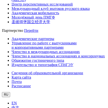
Центр перспективных исследований
Международный клуб знатоков русского языка
Академическая мобильность
Молодёжный день ПМГФ
圣彼得堡国立经济大学
Партнерство
Перейти
Академические партнеры
Управление по работе с выпускниками
и корпоративными партнерами
Членство в международных ассоциациях
Членство в национальных ассоциациях и консорциумах
Общежитие гостиничного типа
Издательство и типография СПбГЭУ
Сведения об образовательной организации
Карта сайта
Почта
Расписание
RU
EN
中文