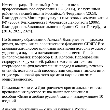
Имеет награды: Почетный работник высшего
профессионального образования РФ (2006), Заслуженный
работник высшей школы Российской Федерации (2023),
Благодарность Министра культуры и массовых коммуникаций
РФ (2006), Благодарность Губернатора Ленобласти (2006),
Благодарность Законодательного собрания Санкт-Петербурга
(2016, 2021, 2024).
По базовому образованию Алексей Дмитриевич — филолог-
русист, выпускник филологического факультета СПбГУ. Его
кандидатская диссертация была посвящена истории русского
ударения, а научным наставником стал известнейший
филолог-славист, профессор В.В. Колесов. Исследование
старорусских рукописей, работа с массивами текстов
сформировали фундаментальный подход к анализу речевых
явлений, позволивший впоследствии создавать типологии и
структуры в новой для того времени науке о связях с
общественностью.
Созданная Алексеем Дмитриевичем оригинальная система
преподавания русского языка нашла воплощение в
пособии
«
Знаю и люблю русский глагол», выдержавшем 10
изданий.
Алексей Дмитриевич — один из первых в России