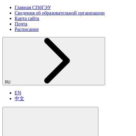
Главная СПбГЭУ
Сведения об образовательной организации
Карта сайта
Почта
Расписание
RU
EN
中文