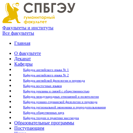
Факультеты и институты
Все факультеты
Главная
О факультете
Деканат
Кафедры
Кафедра английского языка № 1
Кафедра английского языка № 2
Кафедра английской филологии и перевода
Кафедра восточных языков
Кафедра рекламы и связей с общественностью
Кафедра международных отношений и политологии
Кафедра романо-германской филологии и перевода
Кафедра региональной экономики и природопользования
Кафедра общественных наук
Кафедра теории и практики массмедиа
Образовательные программы
Поступающим