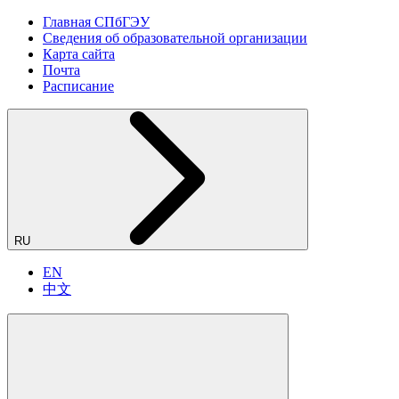
Главная СПбГЭУ
Сведения об образовательной организации
Карта сайта
Почта
Расписание
RU
EN
中文