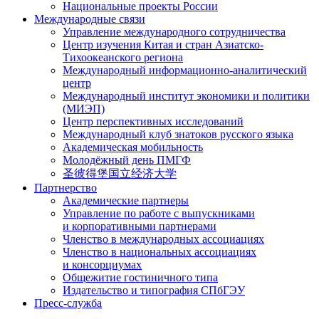
Национальные проекты России
Международные связи
Управление международного сотрудничества
Центр изучения Китая и стран Азиатско-
Тихоокеанского региона
Международный информационно-аналитический
центр
Международный институт экономики и политики
(МИЭП)
Центр перспективных исследований
Международный клуб знатоков русского языка
Академическая мобильность
Молодёжный день ПМГФ
圣彼得堡国立经济大学
Партнерство
Академические партнеры
Управление по работе с выпускниками
и корпоративными партнерами
Членство в международных ассоциациях
Членство в национальных ассоциациях
и консорциумах
Общежитие гостиничного типа
Издательство и типография СПбГЭУ
Пресс-служба