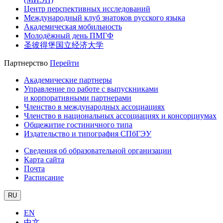
Центр перспективных исследований
Международный клуб знатоков русского языка
Академическая мобильность
Молодёжный день ПМГФ
圣彼得堡国立经济大学
Партнерство
Перейти
Академические партнеры
Управление по работе с выпускниками
и корпоративными партнерами
Членство в международных ассоциациях
Членство в национальных ассоциациях и консорциумах
Общежитие гостиничного типа
Издательство и типография СПбГЭУ
Сведения об образовательной организации
Карта сайта
Почта
Расписание
RU
EN
中文