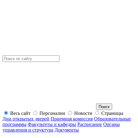
Весь сайт
Персоналии
Новости
Страницы
Дни открытых дверей
Приемная комиссия
Образовательные
программы
Факультеты и кафедры
Расписание
Органы
управления и структура
Документы