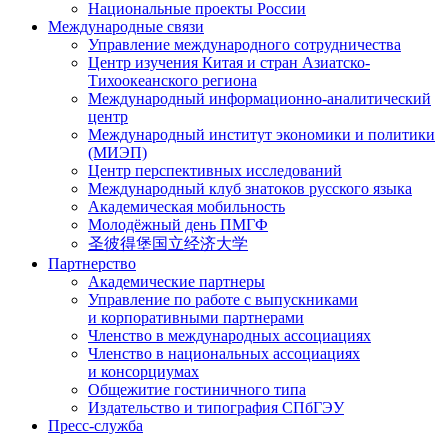
Национальные проекты России
Международные связи
Управление международного сотрудничества
Центр изучения Китая и стран Азиатско-
Тихоокеанского региона
Международный информационно-аналитический
центр
Международный институт экономики и политики
(МИЭП)
Центр перспективных исследований
Международный клуб знатоков русского языка
Академическая мобильность
Молодёжный день ПМГФ
圣彼得堡国立经济大学
Партнерство
Академические партнеры
Управление по работе с выпускниками
и корпоративными партнерами
Членство в международных ассоциациях
Членство в национальных ассоциациях
и консорциумах
Общежитие гостиничного типа
Издательство и типография СПбГЭУ
Пресс-служба