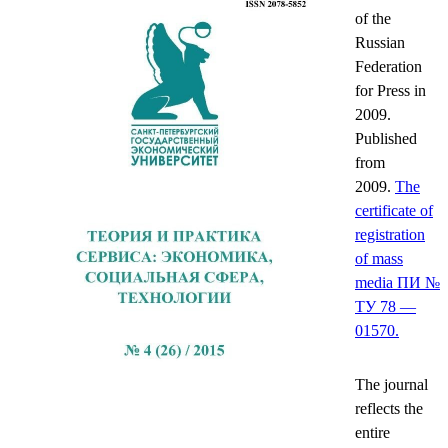
of the
Russian
Federation
for Press in
2009.
Published
from
2009.
The
certificate of
registration
of mass
media ПИ №
ТУ 78 —
01570.
The journal
reflects the
entire