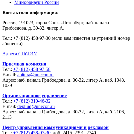
Минобрнауки России
Контактная информация:
Россия, 191023, город Санкт-Петербург, наб. канала
Грибоедова, д. 30-32, литер А.
Тел.:
+7 (812) 458-97-30 (если вам известен внутренний номер
абонента)
Адреса СПбГЭУ
Приемная комиссия
Тел.:
+7 (812) 458-97-58
E-mail:
abitura@unecon.ru
Адрес: наб. канала Грибоедова, д. 30-32, литер А, каб. 1048,
1039
Организационное управление
Тел.:
+7 (812) 310-46-32
E-mail:
dept.ud@unecon.ru
Адрес: наб. канала Грибоедова, д. 30-32, литер А, каб. 2106,
2113
Центр управления коммуникациями и рекламой
Тел.:
+7 (812) 458-97-30
, доб. 2415, 2391, 2740