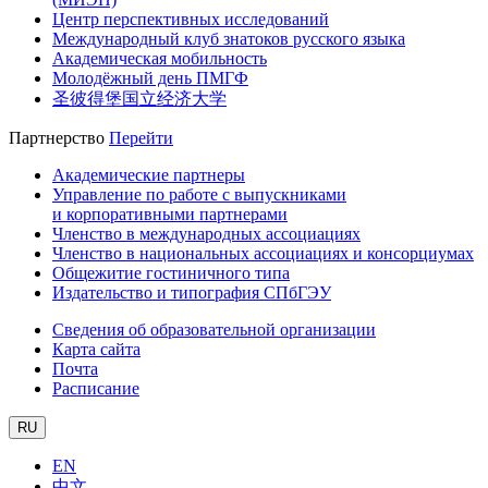
Центр перспективных исследований
Международный клуб знатоков русского языка
Академическая мобильность
Молодёжный день ПМГФ
圣彼得堡国立经济大学
Партнерство
Перейти
Академические партнеры
Управление по работе с выпускниками
и корпоративными партнерами
Членство в международных ассоциациях
Членство в национальных ассоциациях и консорциумах
Общежитие гостиничного типа
Издательство и типография СПбГЭУ
Сведения об образовательной организации
Карта сайта
Почта
Расписание
RU
EN
中文