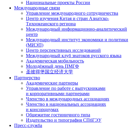
Национальные проекты России
Международные связи
Управление международного сотрудничества
Центр изучения Китая и стран Азиатско-
Тихоокеанского региона
Международный информационно-аналитический
центр
Международный институт экономики и политики
(МИЭП)
Центр перспективных исследований
Международный клуб знатоков русского языка
Академическая мобильность
Молодёжный день ПМГФ
圣彼得堡国立经济大学
Партнерство
Академические партнеры
Управление по работе с выпускниками
и корпоративными партнерами
Членство в международных ассоциациях
Членство в национальных ассоциациях
и консорциумах
Общежитие гостиничного типа
Издательство и типография СПбГЭУ
Пресс-служба