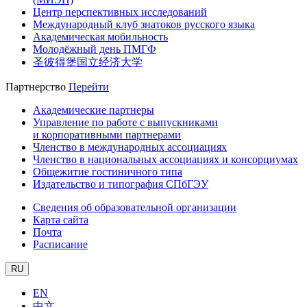
Центр перспективных исследований
Международный клуб знатоков русского языка
Академическая мобильность
Молодёжный день ПМГФ
圣彼得堡国立经济大学
Партнерство
Перейти
Академические партнеры
Управление по работе с выпускниками
и корпоративными партнерами
Членство в международных ассоциациях
Членство в национальных ассоциациях и консорциумах
Общежитие гостиничного типа
Издательство и типография СПбГЭУ
Сведения об образовательной организации
Карта сайта
Почта
Расписание
RU
EN
中文