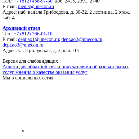
Тел.:
+7 (812) 458-97-30
, доб. 2415, 2391, 2740
E-mail:
media@unecon.ru
Адрес: наб. канала Грибоедова, д. 30-32, 2 лестница, 2 этаж,
каб. 4
Архивный отдел
Тел.:
+7 (812) 766-01-10
E-mail:
dept.ao1@unecon.ru
;
dept.ao2@unecon.ru
;
dept.ao3@unecon.ru
Адрес: ул. Прилукская, д. 3, каб. 101
Версия для слабовидящих
Анкета для обратной связи получателями образовательных
услуг мнения о качестве оказания услуг
Мы в социальных сетях