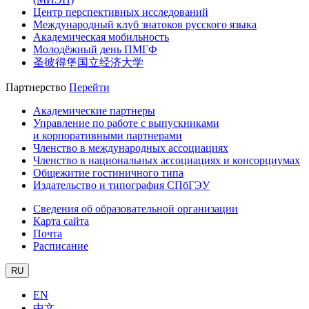
Центр перспективных исследований
Международный клуб знатоков русского языка
Академическая мобильность
Молодёжный день ПМГФ
圣彼得堡国立经济大学
Партнерство
Перейти
Академические партнеры
Управление по работе с выпускниками
и корпоративными партнерами
Членство в международных ассоциациях
Членство в национальных ассоциациях и консорциумах
Общежитие гостиничного типа
Издательство и типография СПбГЭУ
Сведения об образовательной организации
Карта сайта
Почта
Расписание
RU
EN
中文