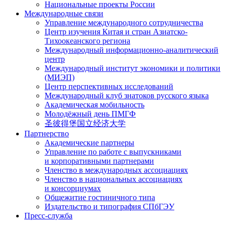
Национальные проекты России
Международные связи
Управление международного сотрудничества
Центр изучения Китая и стран Азиатско-
Тихоокеанского региона
Международный информационно-аналитический
центр
Международный институт экономики и политики
(МИЭП)
Центр перспективных исследований
Международный клуб знатоков русского языка
Академическая мобильность
Молодёжный день ПМГФ
圣彼得堡国立经济大学
Партнерство
Академические партнеры
Управление по работе с выпускниками
и корпоративными партнерами
Членство в международных ассоциациях
Членство в национальных ассоциациях
и консорциумах
Общежитие гостиничного типа
Издательство и типография СПбГЭУ
Пресс-служба