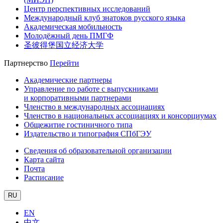
Центр перспективных исследований
Международный клуб знатоков русского языка
Академическая мобильность
Молодёжный день ПМГФ
圣彼得堡国立经济大学
Партнерство
Перейти
Академические партнеры
Управление по работе с выпускниками
и корпоративными партнерами
Членство в международных ассоциациях
Членство в национальных ассоциациях и консорциумах
Общежитие гостиничного типа
Издательство и типография СПбГЭУ
Сведения об образовательной организации
Карта сайта
Почта
Расписание
RU
EN
中文