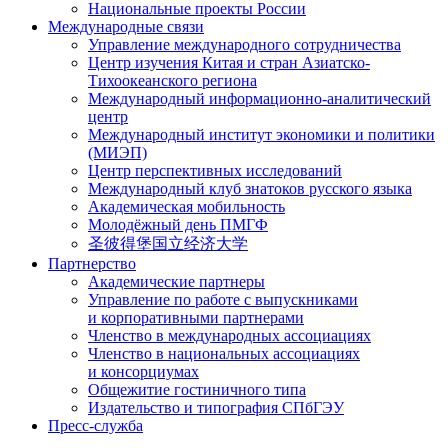
Национальные проекты России
Международные связи
Управление международного сотрудничества
Центр изучения Китая и стран Азиатско-
Тихоокеанского региона
Международный информационно-аналитический
центр
Международный институт экономики и политики
(МИЭП)
Центр перспективных исследований
Международный клуб знатоков русского языка
Академическая мобильность
Молодёжный день ПМГФ
圣彼得堡国立经济大学
Партнерство
Академические партнеры
Управление по работе с выпускниками
и корпоративными партнерами
Членство в международных ассоциациях
Членство в национальных ассоциациях
и консорциумах
Общежитие гостиничного типа
Издательство и типография СПбГЭУ
Пресс-служба