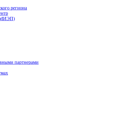
ского региона
ентр
 (МИЭП)
ивными партнерами
умах