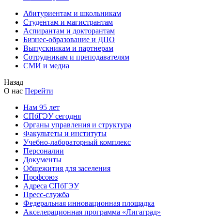
Абитуриентам и школьникам
Студентам и магистрантам
Аспирантам и докторантам
Бизнес-образование и ДПО
Выпускникам и партнерам
Сотрудникам и преподавателям
СМИ и медиа
Назад
О нас
Перейти
Нам 95 лет
СПбГЭУ сегодня
Органы управления и структура
Факультеты и институты
Учебно-лабораторный комплекс
Персоналии
Документы
Общежития для заселения
Профсоюз
Адреса СПбГЭУ
Пресс-служба
Федеральная инновационная площадка
Акселерационная программа «Лигаград»­­