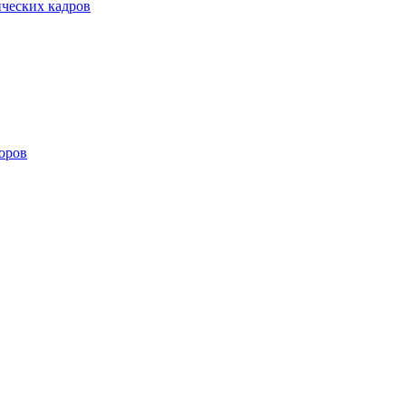
ических кадров
оров