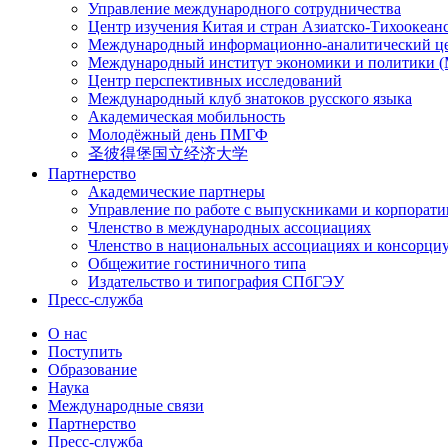
Управление международного сотрудничества
Центр изучения Китая и стран Азиатско-Тихоокеан
Международный информационно-аналитический ц
Международный институт экономики и политики
Центр перспективных исследований
Международный клуб знатоков русского языка
Академическая мобильность
Молодёжный день ПМГФ
圣彼得堡国立经济大学
Партнерство
Академические партнеры
Управление по работе с выпускниками и корпорат
Членство в международных ассоциациях
Членство в национальных ассоциациях и консорци
Общежитие гостиничного типа
Издательство и типография СПбГЭУ
Пресс-служба
О нас
Поступить
Образование
Наука
Международные связи
Партнерство
Пресс-служба