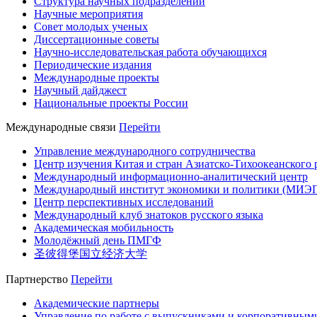
Структура научных подразделений
Научные мероприятия
Совет молодых ученых
Диссертационные советы
Научно-исследовательская работа обучающихся
Периодические издания
Международные проекты
Научный дайджест
Национальные проекты России
Международные связи
Перейти
Управление международного сотрудничества
Центр изучения Китая и стран Азиатско-Тихоокеанского 
Международный информационно-аналитический центр
Международный институт экономики и политики (МИЭ
Центр перспективных исследований
Международный клуб знатоков русского языка
Академическая мобильность
Молодёжный день ПМГФ
圣彼得堡国立经济大学
Партнерство
Перейти
Академические партнеры
Управление по работе с выпускниками и корпоративным