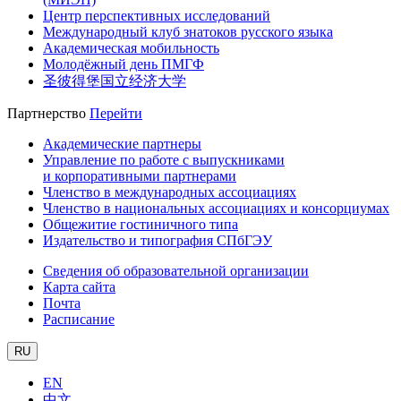
Центр перспективных исследований
Международный клуб знатоков русского языка
Академическая мобильность
Молодёжный день ПМГФ
圣彼得堡国立经济大学
Партнерство
Перейти
Академические партнеры
Управление по работе с выпускниками
и корпоративными партнерами
Членство в международных ассоциациях
Членство в национальных ассоциациях и консорциумах
Общежитие гостиничного типа
Издательство и типография СПбГЭУ
Сведения об образовательной организации
Карта сайта
Почта
Расписание
RU
EN
中文