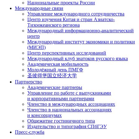
Национальные проекты России
Международные связи
Управление международного сотрудничества
Центр изучения Китая и стран Азиатско-
Тихоокеанского региона
Международный информационно-аналитический
центр
Международный институт экономики и политики
(МИЭП)
Центр перспективных исследований
Международный клуб знатоков русского языка
Академическая мобильность
Молодёжный день ПМГФ
圣彼得堡国立经济大学
Партнерство
Академические партнеры
Управление по работе с выпускниками
и корпоративными партнерами
Членство в международных ассоциациях
Членство в национальных ассоциациях
и консорциумах
Общежитие гостиничного типа
Издательство и типография СПбГЭУ
Пресс-служба