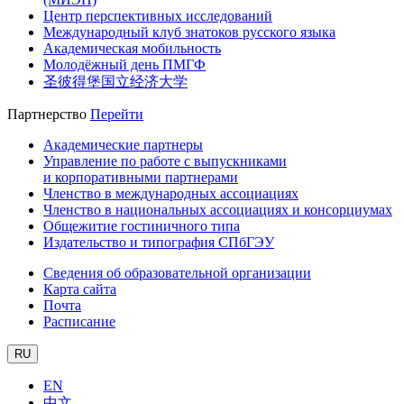
Центр перспективных исследований
Международный клуб знатоков русского языка
Академическая мобильность
Молодёжный день ПМГФ
圣彼得堡国立经济大学
Партнерство
Перейти
Академические партнеры
Управление по работе с выпускниками
и корпоративными партнерами
Членство в международных ассоциациях
Членство в национальных ассоциациях и консорциумах
Общежитие гостиничного типа
Издательство и типография СПбГЭУ
Сведения об образовательной организации
Карта сайта
Почта
Расписание
RU
EN
中文