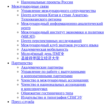
Национальные проекты России
Международные связи
Управление международного сотрудничества
Центр изучения Китая и стран Азиатско-
Тихоокеанского региона
Международный информационно-аналитический
центр
Международный институт экономики и политики
(МИЭП)
Центр перспективных исследований
Международный клуб знатоков русского языка
Академическая мобильность
Молодёжный день ПМГФ
圣彼得堡国立经济大学
Партнерство
Академические партнеры
Управление по работе с выпускниками
и корпоративными партнерами
Членство в международных ассоциациях
Членство в национальных ассоциациях
и консорциумах
Общежитие гостиничного типа
Издательство и типография СПбГЭУ
Пресс-служба