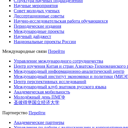
Структура научных подразделений
Научные мероприятия
Совет молодых ученых
Диссертационные советы
Научно-исследовательская работа обучающихся
Периодические издания
Международные проекты
Научный дайджест
Национальные проекты России
Международные связи
Перейти
Управление международного сотрудничества
Центр изучения Китая и стран Азиатско-Тихоокеанского 
Международный информационно-аналитический центр
Международный институт экономики и политики (МИЭ
Центр перспективных исследований
Международный клуб знатоков русского языка
Академическая мобильность
Молодёжный день ПМГФ
圣彼得堡国立经济大学
Партнерство
Перейти
Академические партнеры
Управление по работе с выпускниками и корпоративным