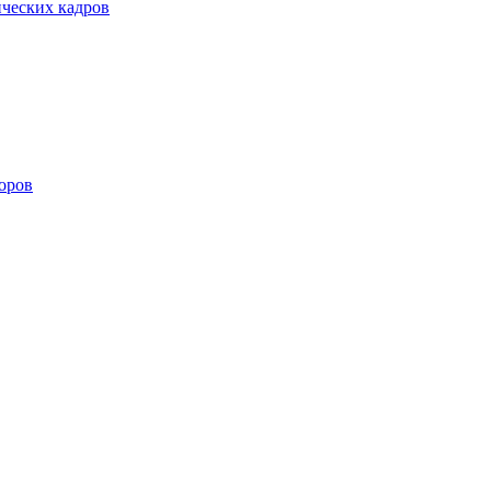
ических кадров
оров