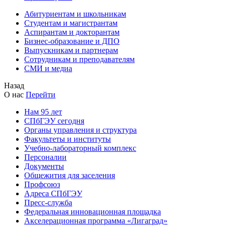
Абитуриентам и школьникам
Студентам и магистрантам
Аспирантам и докторантам
Бизнес-образование и ДПО
Выпускникам и партнерам
Сотрудникам и преподавателям
СМИ и медиа
Назад
О нас
Перейти
Нам 95 лет
СПбГЭУ сегодня
Органы управления и структура
Факультеты и институты
Учебно-лабораторный комплекс
Персоналии
Документы
Общежития для заселения
Профсоюз
Адреса СПбГЭУ
Пресс-служба
Федеральная инновационная площадка
Акселерационная программа «Лигаград»­­