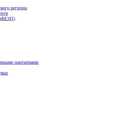
ского региона
ентр
 (МИЭП)
ивными партнерами
умах