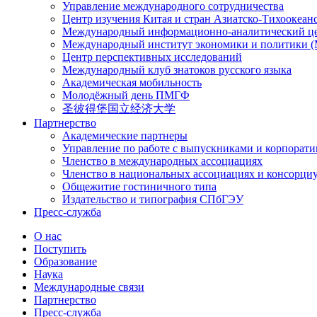
Управление международного сотрудничества
Центр изучения Китая и стран Азиатско-Тихоокеан
Международный информационно-аналитический ц
Международный институт экономики и политики
Центр перспективных исследований
Международный клуб знатоков русского языка
Академическая мобильность
Молодёжный день ПМГФ
圣彼得堡国立经济大学
Партнерство
Академические партнеры
Управление по работе с выпускниками и корпорат
Членство в международных ассоциациях
Членство в национальных ассоциациях и консорци
Общежитие гостиничного типа
Издательство и типография СПбГЭУ
Пресс-служба
О нас
Поступить
Образование
Наука
Международные связи
Партнерство
Пресс-служба