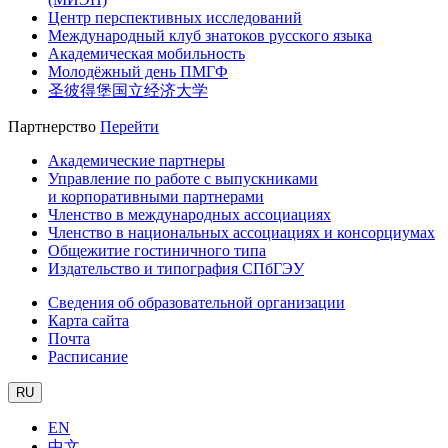
Центр перспективных исследований
Международный клуб знатоков русского языка
Академическая мобильность
Молодёжный день ПМГФ
圣彼得堡国立经济大学
Партнерство
Перейти
Академические партнеры
Управление по работе с выпускниками
и корпоративными партнерами
Членство в международных ассоциациях
Членство в национальных ассоциациях и консорциумах
Общежитие гостиничного типа
Издательство и типография СПбГЭУ
Сведения об образовательной организации
Карта сайта
Почта
Расписание
RU
EN
中文