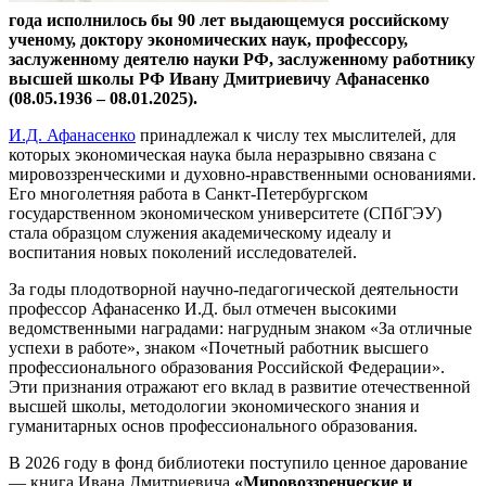
года
исполнилось бы 90 лет выдающемуся российскому
ученому, доктору экономических наук, профессору,
заслуженному деятелю науки РФ, заслуженному работнику
высшей школы РФ Ивану Дмитриевичу Афанасенко
(08.05.1936 – 08.01.2025).
И.Д. Афанасенко
принадлежал к числу тех мыслителей, для
которых экономическая наука была неразрывно связана с
мировоззренческими и духовно-нравственными основаниями.
Его многолетняя работа в Санкт-Петербургском
государственном экономическом университете (СПбГЭУ)
стала образцом служения академическому идеалу и
воспитания новых поколений исследователей.
За годы плодотворной научно-педагогической деятельности
профессор Афанасенко И.Д. был отмечен высокими
ведомственными наградами: нагрудным знаком «За отличные
успехи в работе», знаком «Почетный работник высшего
профессионального образования Российской Федерации».
Эти признания отражают его вклад в развитие отечественной
высшей школы, методологии экономического знания и
гуманитарных основ профессионального образования.
В 2026 году в фонд библиотеки поступило ценное дарование
— книга Ивана Дмитриевича
«Мировоззренческие и