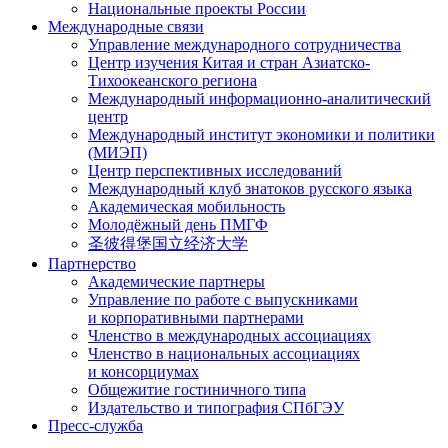
Национальные проекты России
Международные связи
Управление международного сотрудничества
Центр изучения Китая и стран Азиатско-
Тихоокеанского региона
Международный информационно-аналитический
центр
Международный институт экономики и политики
(МИЭП)
Центр перспективных исследований
Международный клуб знатоков русского языка
Академическая мобильность
Молодёжный день ПМГФ
圣彼得堡国立经济大学
Партнерство
Академические партнеры
Управление по работе с выпускниками
и корпоративными партнерами
Членство в международных ассоциациях
Членство в национальных ассоциациях
и консорциумах
Общежитие гостиничного типа
Издательство и типография СПбГЭУ
Пресс-служба