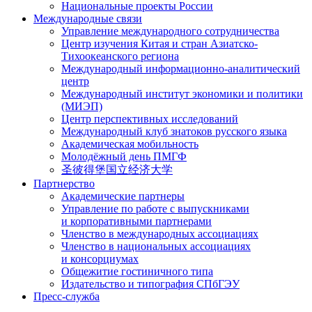
Национальные проекты России
Международные связи
Управление международного сотрудничества
Центр изучения Китая и стран Азиатско-
Тихоокеанского региона
Международный информационно-аналитический
центр
Международный институт экономики и политики
(МИЭП)
Центр перспективных исследований
Международный клуб знатоков русского языка
Академическая мобильность
Молодёжный день ПМГФ
圣彼得堡国立经济大学
Партнерство
Академические партнеры
Управление по работе с выпускниками
и корпоративными партнерами
Членство в международных ассоциациях
Членство в национальных ассоциациях
и консорциумах
Общежитие гостиничного типа
Издательство и типография СПбГЭУ
Пресс-служба