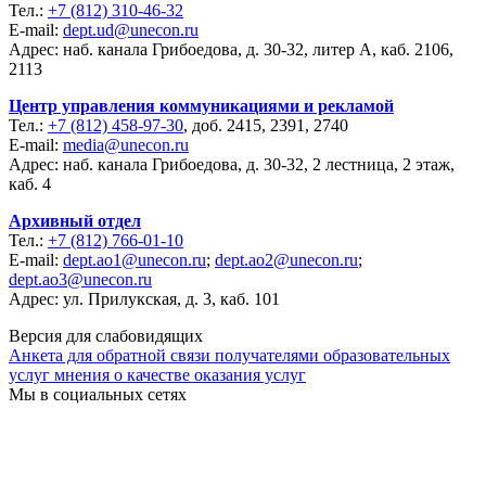
Тел.:
+7 (812) 310-46-32
E-mail:
dept.ud@unecon.ru
Адрес: наб. канала Грибоедова, д. 30-32, литер А, каб. 2106,
2113
Центр управления коммуникациями и рекламой
Тел.:
+7 (812) 458-97-30
, доб. 2415, 2391, 2740
E-mail:
media@unecon.ru
Адрес: наб. канала Грибоедова, д. 30-32, 2 лестница, 2 этаж,
каб. 4
Архивный отдел
Тел.:
+7 (812) 766-01-10
E-mail:
dept.ao1@unecon.ru
;
dept.ao2@unecon.ru
;
dept.ao3@unecon.ru
Адрес: ул. Прилукская, д. 3, каб. 101
Версия для слабовидящих
Анкета для обратной связи получателями образовательных
услуг мнения о качестве оказания услуг
Мы в социальных сетях