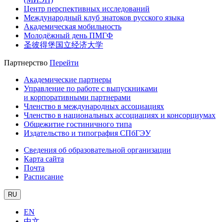
Центр перспективных исследований
Международный клуб знатоков русского языка
Академическая мобильность
Молодёжный день ПМГФ
圣彼得堡国立经济大学
Партнерство
Перейти
Академические партнеры
Управление по работе с выпускниками
и корпоративными партнерами
Членство в международных ассоциациях
Членство в национальных ассоциациях и консорциумах
Общежитие гостиничного типа
Издательство и типография СПбГЭУ
Сведения об образовательной организации
Карта сайта
Почта
Расписание
RU
EN
中文