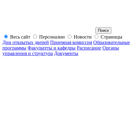
Весь сайт
Персоналии
Новости
Страницы
Дни открытых дверей
Приемная комиссия
Образовательные
программы
Факультеты и кафедры
Расписание
Органы
управления и структура
Документы