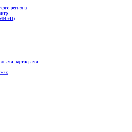
ского региона
ентр
 (МИЭП)
ивными партнерами
умах