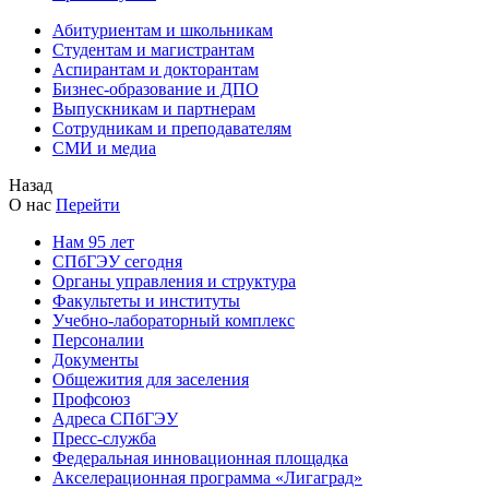
Абитуриентам и школьникам
Студентам и магистрантам
Аспирантам и докторантам
Бизнес-образование и ДПО
Выпускникам и партнерам
Сотрудникам и преподавателям
СМИ и медиа
Назад
О нас
Перейти
Нам 95 лет
СПбГЭУ сегодня
Органы управления и структура
Факультеты и институты
Учебно-лабораторный комплекс
Персоналии
Документы
Общежития для заселения
Профсоюз
Адреса СПбГЭУ
Пресс-служба
Федеральная инновационная площадка
Акселерационная программа «Лигаград»­­