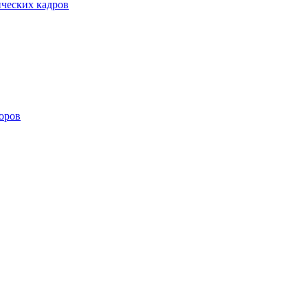
ических кадров
оров