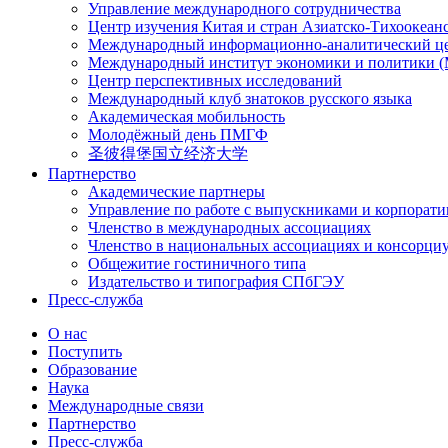
Управление международного сотрудничества
Центр изучения Китая и стран Азиатско-Тихоокеан
Международный информационно-аналитический ц
Международный институт экономики и политики
Центр перспективных исследований
Международный клуб знатоков русского языка
Академическая мобильность
Молодёжный день ПМГФ
圣彼得堡国立经济大学
Партнерство
Академические партнеры
Управление по работе с выпускниками и корпорат
Членство в международных ассоциациях
Членство в национальных ассоциациях и консорци
Общежитие гостиничного типа
Издательство и типография СПбГЭУ
Пресс-служба
О нас
Поступить
Образование
Наука
Международные связи
Партнерство
Пресс-служба