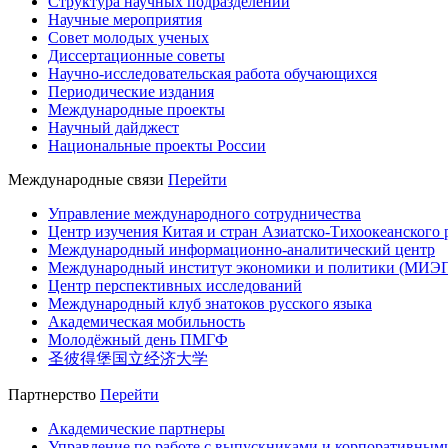
Структура научных подразделений
Научные мероприятия
Совет молодых ученых
Диссертационные советы
Научно-исследовательская работа обучающихся
Периодические издания
Международные проекты
Научный дайджест
Национальные проекты России
Международные связи
Перейти
Управление международного сотрудничества
Центр изучения Китая и стран Азиатско-Тихоокеанского 
Международный информационно-аналитический центр
Международный институт экономики и политики (МИЭ
Центр перспективных исследований
Международный клуб знатоков русского языка
Академическая мобильность
Молодёжный день ПМГФ
圣彼得堡国立经济大学
Партнерство
Перейти
Академические партнеры
Управление по работе с выпускниками и корпоративным