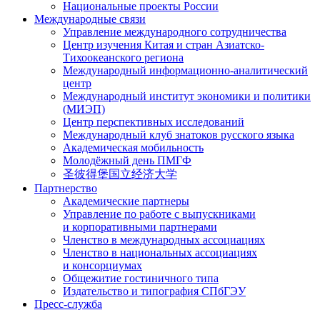
Национальные проекты России
Международные связи
Управление международного сотрудничества
Центр изучения Китая и стран Азиатско-
Тихоокеанского региона
Международный информационно-аналитический
центр
Международный институт экономики и политики
(МИЭП)
Центр перспективных исследований
Международный клуб знатоков русского языка
Академическая мобильность
Молодёжный день ПМГФ
圣彼得堡国立经济大学
Партнерство
Академические партнеры
Управление по работе с выпускниками
и корпоративными партнерами
Членство в международных ассоциациях
Членство в национальных ассоциациях
и консорциумах
Общежитие гостиничного типа
Издательство и типография СПбГЭУ
Пресс-служба