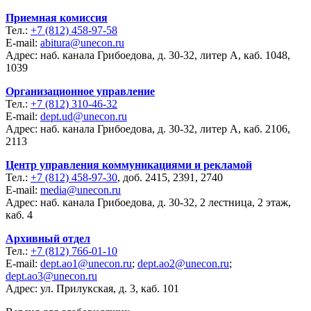
Приемная комиссия
Тел.:
+7 (812) 458-97-58
E-mail:
abitura@unecon.ru
Адрес: наб. канала Грибоедова, д. 30-32, литер А, каб. 1048,
1039
Организационное управление
Тел.:
+7 (812) 310-46-32
E-mail:
dept.ud@unecon.ru
Адрес: наб. канала Грибоедова, д. 30-32, литер А, каб. 2106,
2113
Центр управления коммуникациями и рекламой
Тел.:
+7 (812) 458-97-30
, доб. 2415, 2391, 2740
E-mail:
media@unecon.ru
Адрес: наб. канала Грибоедова, д. 30-32, 2 лестница, 2 этаж,
каб. 4
Архивный отдел
Тел.:
+7 (812) 766-01-10
E-mail:
dept.ao1@unecon.ru
;
dept.ao2@unecon.ru
;
dept.ao3@unecon.ru
Адрес: ул. Прилукская, д. 3, каб. 101