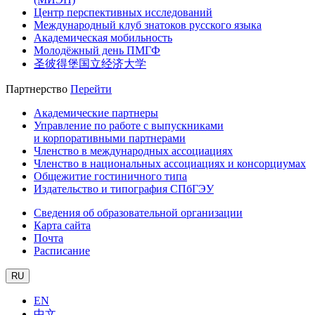
Центр перспективных исследований
Международный клуб знатоков русского языка
Академическая мобильность
Молодёжный день ПМГФ
圣彼得堡国立经济大学
Партнерство
Перейти
Академические партнеры
Управление по работе с выпускниками
и корпоративными партнерами
Членство в международных ассоциациях
Членство в национальных ассоциациях и консорциумах
Общежитие гостиничного типа
Издательство и типография СПбГЭУ
Сведения об образовательной организации
Карта сайта
Почта
Расписание
RU
EN
中文