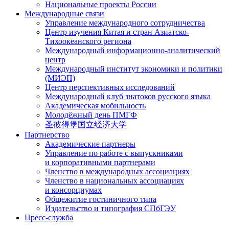
Национальные проекты России
Международные связи
Управление международного сотрудничества
Центр изучения Китая и стран Азиатско-
Тихоокеанского региона
Международный информационно-аналитический
центр
Международный институт экономики и политики
(МИЭП)
Центр перспективных исследований
Международный клуб знатоков русского языка
Академическая мобильность
Молодёжный день ПМГФ
圣彼得堡国立经济大学
Партнерство
Академические партнеры
Управление по работе с выпускниками
и корпоративными партнерами
Членство в международных ассоциациях
Членство в национальных ассоциациях
и консорциумах
Общежитие гостиничного типа
Издательство и типография СПбГЭУ
Пресс-служба