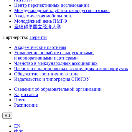
Центр перспективных исследований
Международный клуб знатоков русского языка
Академическая мобильность
Молодёжный день ПМГФ
圣彼得堡国立经济大学
Партнерство
Перейти
Академические партнеры
Управление по работе с выпускниками
и корпоративными партнерами
Членство в международных ассоциациях
Членство в национальных ассоциациях и консорциумах
Общежитие гостиничного типа
Издательство и типография СПбГЭУ
Сведения об образовательной организации
Карта сайта
Почта
Расписание
RU
EN
中文