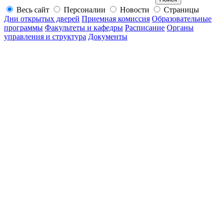
Весь сайт
Персоналии
Новости
Страницы
Дни открытых дверей
Приемная комиссия
Образовательные
программы
Факультеты и кафедры
Расписание
Органы
управления и структура
Документы