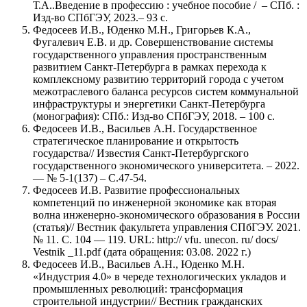
Т.А..Введение в профессию : учебное пособие / – СПб. :
Изд-во СПбГЭУ, 2023.– 93 с.
Федосеев И.В., Юденко М.Н., Григорьев К.А.,
Фугалевич Е.В. и др. Совершенствование системы
государственного управления пространственным
развитием Санкт-Петербурга в рамках перехода к
комплексному развитию территорий города с учетом
межотраслевого баланса ресурсов систем коммунальной
инфраструктуры и энергетики Санкт-Петербурга
(монография): СПб.: Изд-во СПбГЭУ, 2018. – 100 с.
Федосеев И.В., Васильев А.Н. Государственное
стратегическое планирование и открытость
государства// Известия Санкт-Петербургского
государственного экономического университета. – 2022.
— № 5-1(137) – С.47-54.
Федосеев И.В. Развитие профессиональных
компетенций по инженерной экономике как вторая
волна инженерно-экономического образования в России
(статья)// Вестник факультета управления СПбГЭУ. 2021.
№ 11. С. 104 — 119. URL: http:// vfu. unecon. ru/ docs/
Vestnik _11.pdf (дата обращения: 03.08. 2022 г.)
Федосеев И.В., Васильев А.Н., Юденко М.Н.
«Индустрия 4.0» в череде технологических укладов и
промышленных революций: трансформация
строительной индустрии// Вестник гражданских