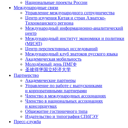
Национальные проекты России
Международные связи
Управление международного сотрудничества
Центр изучения Китая и стран Азиатско-
Тихоокеанского региона
Международный информационно-аналитический
центр
Международный институт экономики и политики
(МИЭП)
Центр перспективных исследований
Международный клуб знатоков русского языка
Академическая мобильность
Молодёжный день ПМГФ
圣彼得堡国立经济大学
Партнерство
Академические партнеры
Управление по работе с выпускниками
и корпоративными партнерами
Членство в международных ассоциациях
Членство в национальных ассоциациях
и консорциумах
Общежитие гостиничного типа
Издательство и типография СПбГЭУ
Пресс-служба