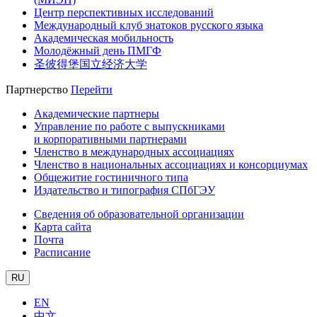
Центр перспективных исследований
Международный клуб знатоков русского языка
Академическая мобильность
Молодёжный день ПМГФ
圣彼得堡国立经济大学
Партнерство
Перейти
Академические партнеры
Управление по работе с выпускниками
и корпоративными партнерами
Членство в международных ассоциациях
Членство в национальных ассоциациях и консорциумах
Общежитие гостиничного типа
Издательство и типография СПбГЭУ
Сведения об образовательной организации
Карта сайта
Почта
Расписание
RU
EN
中文