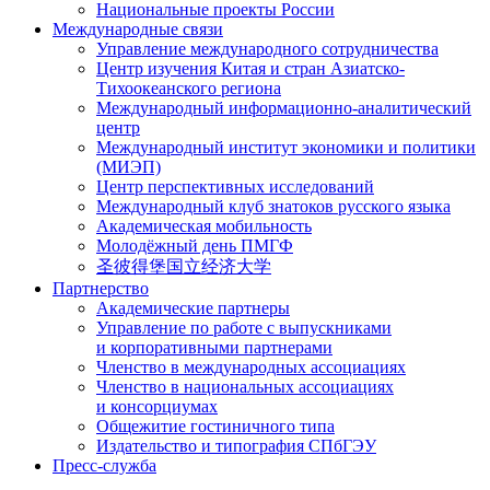
Национальные проекты России
Международные связи
Управление международного сотрудничества
Центр изучения Китая и стран Азиатско-
Тихоокеанского региона
Международный информационно-аналитический
центр
Международный институт экономики и политики
(МИЭП)
Центр перспективных исследований
Международный клуб знатоков русского языка
Академическая мобильность
Молодёжный день ПМГФ
圣彼得堡国立经济大学
Партнерство
Академические партнеры
Управление по работе с выпускниками
и корпоративными партнерами
Членство в международных ассоциациях
Членство в национальных ассоциациях
и консорциумах
Общежитие гостиничного типа
Издательство и типография СПбГЭУ
Пресс-служба