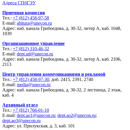
Адреса СПбГЭУ
Приемная комиссия
Тел.:
+7 (812) 458-97-58
E-mail:
abitura@unecon.ru
Адрес: наб. канала Грибоедова, д. 30-32, литер А, каб. 1048,
1039
Организационное управление
Тел.:
+7 (812) 310-46-32
E-mail:
dept.ud@unecon.ru
Адрес: наб. канала Грибоедова, д. 30-32, литер А, каб. 2106,
2113
Центр управления коммуникациями и рекламой
Тел.:
+7 (812) 458-97-30
, доб. 2415, 2391, 2740
E-mail:
media@unecon.ru
Адрес: наб. канала Грибоедова, д. 30-32, 2 лестница, 2 этаж,
каб. 4
Архивный отдел
Тел.:
+7 (812) 766-01-10
E-mail:
dept.ao1@unecon.ru
;
dept.ao2@unecon.ru
;
dept.ao3@unecon.ru
Адрес: ул. Прилукская, д. 3, каб. 101