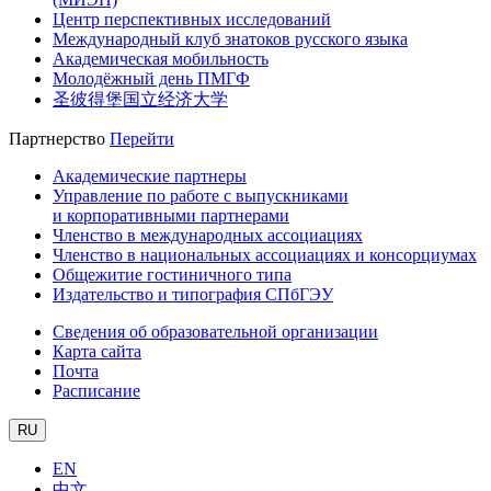
Центр перспективных исследований
Международный клуб знатоков русского языка
Академическая мобильность
Молодёжный день ПМГФ
圣彼得堡国立经济大学
Партнерство
Перейти
Академические партнеры
Управление по работе с выпускниками
и корпоративными партнерами
Членство в международных ассоциациях
Членство в национальных ассоциациях и консорциумах
Общежитие гостиничного типа
Издательство и типография СПбГЭУ
Сведения об образовательной организации
Карта сайта
Почта
Расписание
RU
EN
中文