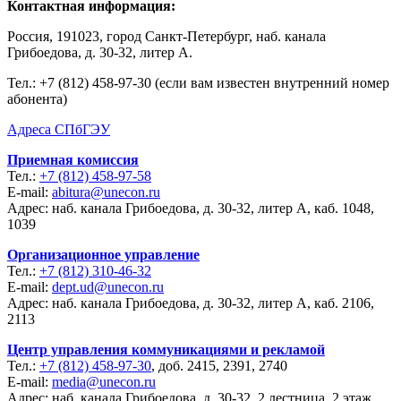
Контактная информация:
Россия, 191023, город Санкт-Петербург, наб. канала
Грибоедова, д. 30-32, литер А.
Тел.:
+7 (812) 458-97-30 (если вам известен внутренний номер
абонента)
Адреса СПбГЭУ
Приемная комиссия
Тел.:
+7 (812) 458-97-58
E-mail:
abitura@unecon.ru
Адрес: наб. канала Грибоедова, д. 30-32, литер А, каб. 1048,
1039
Организационное управление
Тел.:
+7 (812) 310-46-32
E-mail:
dept.ud@unecon.ru
Адрес: наб. канала Грибоедова, д. 30-32, литер А, каб. 2106,
2113
Центр управления коммуникациями и рекламой
Тел.:
+7 (812) 458-97-30
, доб. 2415, 2391, 2740
E-mail:
media@unecon.ru
Адрес: наб. канала Грибоедова, д. 30-32, 2 лестница, 2 этаж,