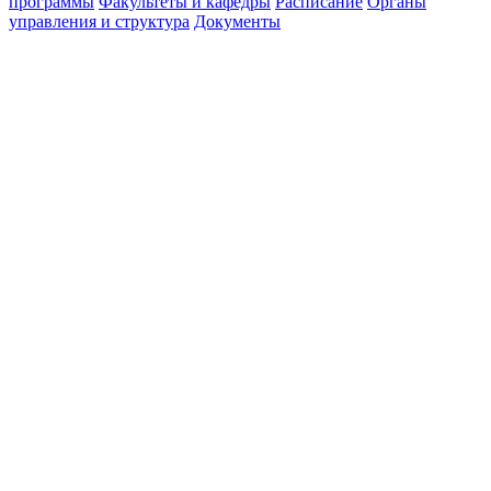
программы
Факультеты и кафедры
Расписание
Органы
управления и структура
Документы