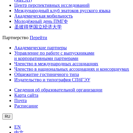
Центр перспективных исследований
Международный клуб знатоков русского языка
Академическая мобильность
Молодёжный день ПМГФ
圣彼得堡国立经济大学
Партнерство
Перейти
Академические партнеры
Управление по работе с выпускниками
и корпоративными партнерами
Членство в международных ассоциациях
Членство в национальных ассоциациях и консорциумах
Общежитие гостиничного типа
Издательство и типография СПбГЭУ
Сведения об образовательной организации
Карта сайта
Почта
Расписание
RU
EN
中文