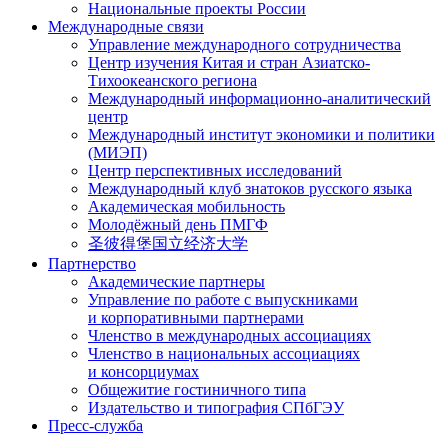
Национальные проекты России
Международные связи
Управление международного сотрудничества
Центр изучения Китая и стран Азиатско-
Тихоокеанского региона
Международный информационно-аналитический
центр
Международный институт экономики и политики
(МИЭП)
Центр перспективных исследований
Международный клуб знатоков русского языка
Академическая мобильность
Молодёжный день ПМГФ
圣彼得堡国立经济大学
Партнерство
Академические партнеры
Управление по работе с выпускниками
и корпоративными партнерами
Членство в международных ассоциациях
Членство в национальных ассоциациях
и консорциумах
Общежитие гостиничного типа
Издательство и типография СПбГЭУ
Пресс-служба