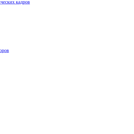
ических кадров
оров