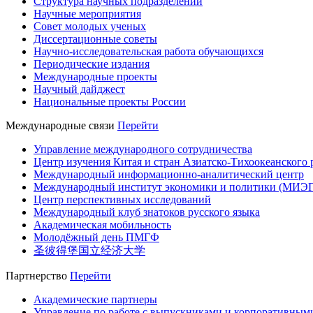
Структура научных подразделений
Научные мероприятия
Совет молодых ученых
Диссертационные советы
Научно-исследовательская работа обучающихся
Периодические издания
Международные проекты
Научный дайджест
Национальные проекты России
Международные связи
Перейти
Управление международного сотрудничества
Центр изучения Китая и стран Азиатско-Тихоокеанского 
Международный информационно-аналитический центр
Международный институт экономики и политики (МИЭ
Центр перспективных исследований
Международный клуб знатоков русского языка
Академическая мобильность
Молодёжный день ПМГФ
圣彼得堡国立经济大学
Партнерство
Перейти
Академические партнеры
Управление по работе с выпускниками и корпоративным