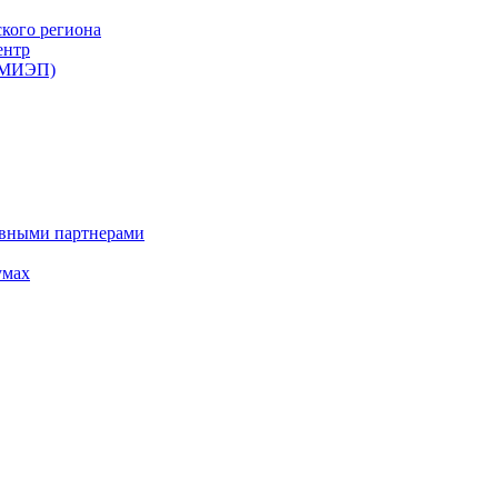
ского региона
ентр
 (МИЭП)
ивными партнерами
умах