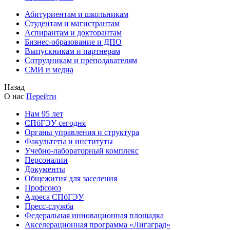
Абитуриентам и школьникам
Студентам и магистрантам
Аспирантам и докторантам
Бизнес-образование и ДПО
Выпускникам и партнерам
Сотрудникам и преподавателям
СМИ и медиа
Назад
О нас
Перейти
Нам 95 лет
СПбГЭУ сегодня
Органы управления и структура
Факультеты и институты
Учебно-лабораторный комплекс
Персоналии
Документы
Общежития для заселения
Профсоюз
Адреса СПбГЭУ
Пресс-служба
Федеральная инновационная площадка
Акселерационная программа «Лигаград»­­