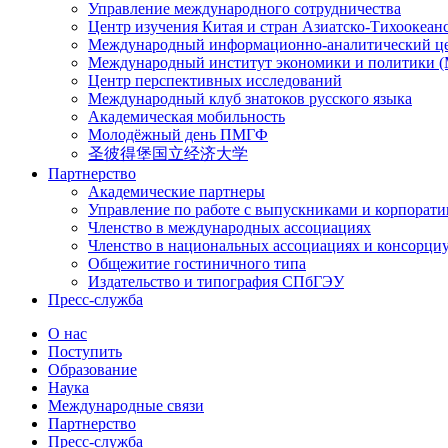
Управление международного сотрудничества
Центр изучения Китая и стран Азиатско-Тихоокеан
Международный информационно-аналитический ц
Международный институт экономики и политики
Центр перспективных исследований
Международный клуб знатоков русского языка
Академическая мобильность
Молодёжный день ПМГФ
圣彼得堡国立经济大学
Партнерство
Академические партнеры
Управление по работе с выпускниками и корпорат
Членство в международных ассоциациях
Членство в национальных ассоциациях и консорци
Общежитие гостиничного типа
Издательство и типография СПбГЭУ
Пресс-служба
О нас
Поступить
Образование
Наука
Международные связи
Партнерство
Пресс-служба