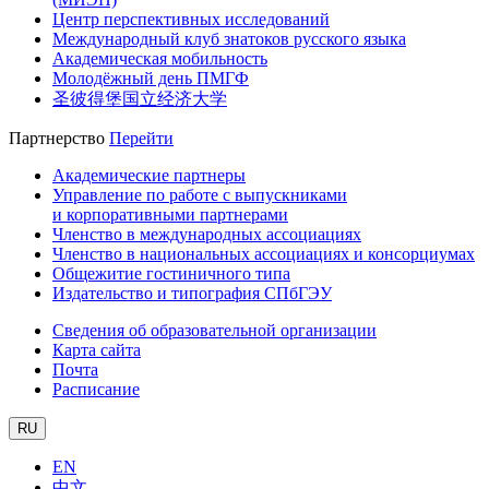
Центр перспективных исследований
Международный клуб знатоков русского языка
Академическая мобильность
Молодёжный день ПМГФ
圣彼得堡国立经济大学
Партнерство
Перейти
Академические партнеры
Управление по работе с выпускниками
и корпоративными партнерами
Членство в международных ассоциациях
Членство в национальных ассоциациях и консорциумах
Общежитие гостиничного типа
Издательство и типография СПбГЭУ
Сведения об образовательной организации
Карта сайта
Почта
Расписание
RU
EN
中文