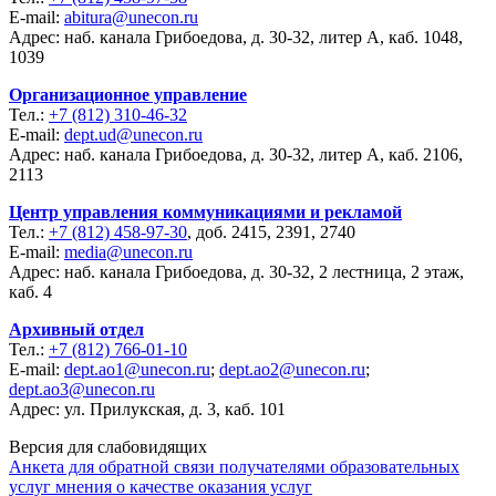
E-mail:
abitura@unecon.ru
Адрес: наб. канала Грибоедова, д. 30-32, литер А, каб. 1048,
1039
Организационное управление
Тел.:
+7 (812) 310-46-32
E-mail:
dept.ud@unecon.ru
Адрес: наб. канала Грибоедова, д. 30-32, литер А, каб. 2106,
2113
Центр управления коммуникациями и рекламой
Тел.:
+7 (812) 458-97-30
, доб. 2415, 2391, 2740
E-mail:
media@unecon.ru
Адрес: наб. канала Грибоедова, д. 30-32, 2 лестница, 2 этаж,
каб. 4
Архивный отдел
Тел.:
+7 (812) 766-01-10
E-mail:
dept.ao1@unecon.ru
;
dept.ao2@unecon.ru
;
dept.ao3@unecon.ru
Адрес: ул. Прилукская, д. 3, каб. 101
Версия для слабовидящих
Анкета для обратной связи получателями образовательных
услуг мнения о качестве оказания услуг