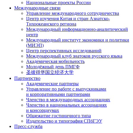
Национальные проекты России
Международные связи
Управление международного сотрудничества
Центр изучения Китая и стран Азиатско-
Тихоокеанского региона
Международный информационно-аналитический
центр
Международный институт экономики и политики
(МИЭП)
Центр перспективных исследований
Международный клуб знатоков русского языка
Академическая мобильность
Молодёжный день ПМГФ
圣彼得堡国立经济大学
Партнерство
Академические партнеры
Управление по работе с выпускниками
и корпоративными партнерами
Членство в международных ассоциациях
Членство в национальных ассоциациях
и консорциумах
Общежитие гостиничного типа
Издательство и типография СПбГЭУ
Пресс-служба