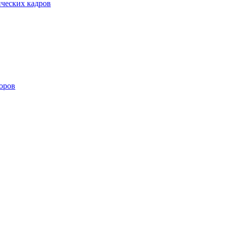
ических кадров
оров