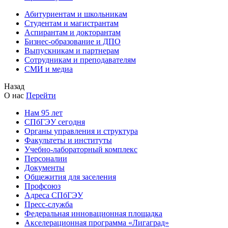
Абитуриентам и школьникам
Студентам и магистрантам
Аспирантам и докторантам
Бизнес-образование и ДПО
Выпускникам и партнерам
Сотрудникам и преподавателям
СМИ и медиа
Назад
О нас
Перейти
Нам 95 лет
СПбГЭУ сегодня
Органы управления и структура
Факультеты и институты
Учебно-лабораторный комплекс
Персоналии
Документы
Общежития для заселения
Профсоюз
Адреса СПбГЭУ
Пресс-служба
Федеральная инновационная площадка
Акселерационная программа «Лигаград»­­