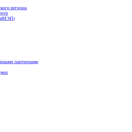
ского региона
ентр
 (МИЭП)
ивными партнерами
умах