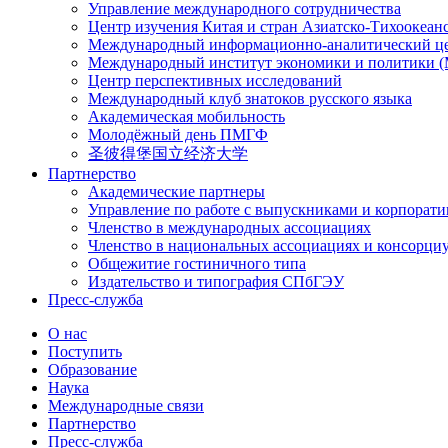
Управление международного сотрудничества
Центр изучения Китая и стран Азиатско-Тихоокеан
Международный информационно-аналитический ц
Международный институт экономики и политики
Центр перспективных исследований
Международный клуб знатоков русского языка
Академическая мобильность
Молодёжный день ПМГФ
圣彼得堡国立经济大学
Партнерство
Академические партнеры
Управление по работе с выпускниками и корпорат
Членство в международных ассоциациях
Членство в национальных ассоциациях и консорци
Общежитие гостиничного типа
Издательство и типография СПбГЭУ
Пресс-служба
О нас
Поступить
Образование
Наука
Международные связи
Партнерство
Пресс-служба