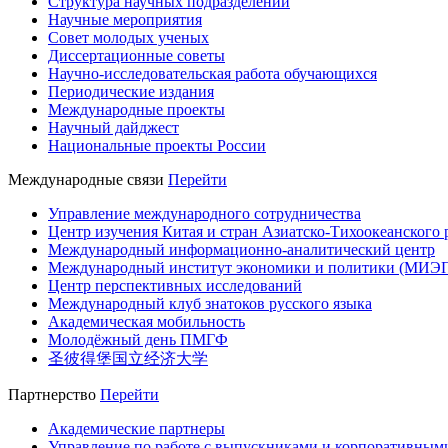
Структура научных подразделений
Научные мероприятия
Совет молодых ученых
Диссертационные советы
Научно-исследовательская работа обучающихся
Периодические издания
Международные проекты
Научный дайджест
Национальные проекты России
Международные связи
Перейти
Управление международного сотрудничества
Центр изучения Китая и стран Азиатско-Тихоокеанского 
Международный информационно-аналитический центр
Международный институт экономики и политики (МИЭ
Центр перспективных исследований
Международный клуб знатоков русского языка
Академическая мобильность
Молодёжный день ПМГФ
圣彼得堡国立经济大学
Партнерство
Перейти
Академические партнеры
Управление по работе с выпускниками и корпоративным