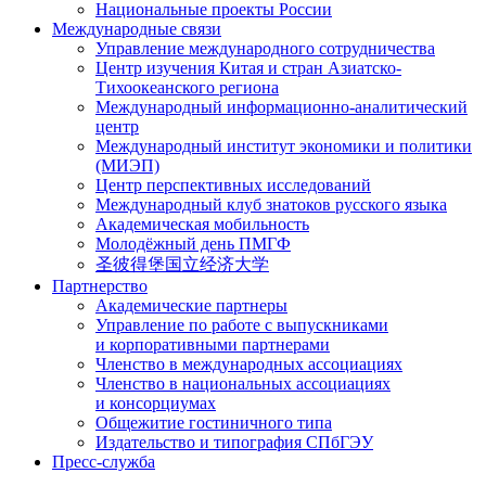
Национальные проекты России
Международные связи
Управление международного сотрудничества
Центр изучения Китая и стран Азиатско-
Тихоокеанского региона
Международный информационно-аналитический
центр
Международный институт экономики и политики
(МИЭП)
Центр перспективных исследований
Международный клуб знатоков русского языка
Академическая мобильность
Молодёжный день ПМГФ
圣彼得堡国立经济大学
Партнерство
Академические партнеры
Управление по работе с выпускниками
и корпоративными партнерами
Членство в международных ассоциациях
Членство в национальных ассоциациях
и консорциумах
Общежитие гостиничного типа
Издательство и типография СПбГЭУ
Пресс-служба