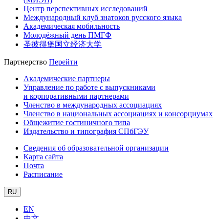
Центр перспективных исследований
Международный клуб знатоков русского языка
Академическая мобильность
Молодёжный день ПМГФ
圣彼得堡国立经济大学
Партнерство
Перейти
Академические партнеры
Управление по работе с выпускниками
и корпоративными партнерами
Членство в международных ассоциациях
Членство в национальных ассоциациях и консорциумах
Общежитие гостиничного типа
Издательство и типография СПбГЭУ
Сведения об образовательной организации
Карта сайта
Почта
Расписание
RU
EN
中文