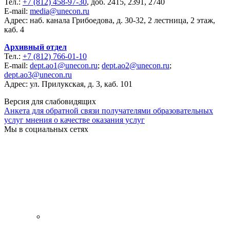
Тел.:
+7 (812) 458-97-30
, доб. 2415, 2391, 2740
E-mail:
media@unecon.ru
Адрес: наб. канала Грибоедова, д. 30-32, 2 лестница, 2 этаж,
каб. 4
Архивный отдел
Тел.:
+7 (812) 766-01-10
E-mail:
dept.ao1@unecon.ru
;
dept.ao2@unecon.ru
;
dept.ao3@unecon.ru
Адрес: ул. Прилукская, д. 3, каб. 101
Версия для слабовидящих
Анкета для обратной связи получателями образовательных
услуг мнения о качестве оказания услуг
Мы в социальных сетях