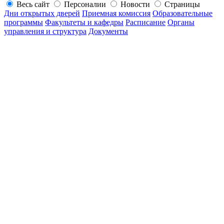
Весь сайт
Персоналии
Новости
Страницы
Дни открытых дверей
Приемная комиссия
Образовательные
программы
Факультеты и кафедры
Расписание
Органы
управления и структура
Документы