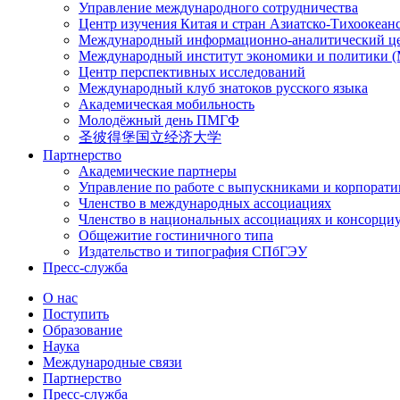
Управление международного сотрудничества
Центр изучения Китая и стран Азиатско-Тихоокеан
Международный информационно-аналитический ц
Международный институт экономики и политики
Центр перспективных исследований
Международный клуб знатоков русского языка
Академическая мобильность
Молодёжный день ПМГФ
圣彼得堡国立经济大学
Партнерство
Академические партнеры
Управление по работе с выпускниками и корпорат
Членство в международных ассоциациях
Членство в национальных ассоциациях и консорци
Общежитие гостиничного типа
Издательство и типография СПбГЭУ
Пресс-служба
О нас
Поступить
Образование
Наука
Международные связи
Партнерство
Пресс-служба