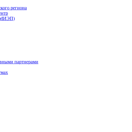
ского региона
ентр
 (МИЭП)
ивными партнерами
умах