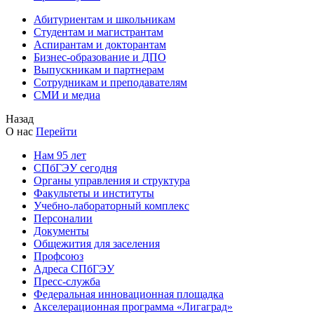
Абитуриентам и школьникам
Студентам и магистрантам
Аспирантам и докторантам
Бизнес-образование и ДПО
Выпускникам и партнерам
Сотрудникам и преподавателям
СМИ и медиа
Назад
О нас
Перейти
Нам 95 лет
СПбГЭУ сегодня
Органы управления и структура
Факультеты и институты
Учебно-лабораторный комплекс
Персоналии
Документы
Общежития для заселения
Профсоюз
Адреса СПбГЭУ
Пресс-служба
Федеральная инновационная площадка
Акселерационная программа «Лигаград»­­