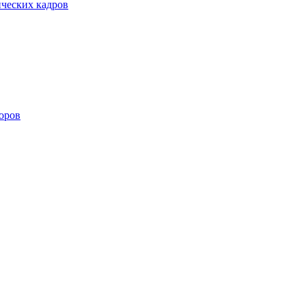
ических кадров
оров