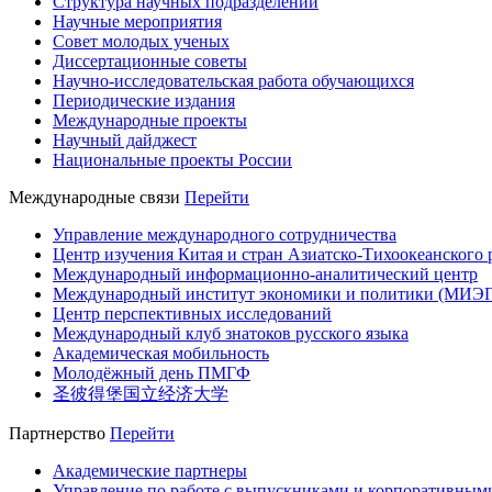
Структура научных подразделений
Научные мероприятия
Совет молодых ученых
Диссертационные советы
Научно-исследовательская работа обучающихся
Периодические издания
Международные проекты
Научный дайджест
Национальные проекты России
Международные связи
Перейти
Управление международного сотрудничества
Центр изучения Китая и стран Азиатско-Тихоокеанского 
Международный информационно-аналитический центр
Международный институт экономики и политики (МИЭ
Центр перспективных исследований
Международный клуб знатоков русского языка
Академическая мобильность
Молодёжный день ПМГФ
圣彼得堡国立经济大学
Партнерство
Перейти
Академические партнеры
Управление по работе с выпускниками и корпоративным