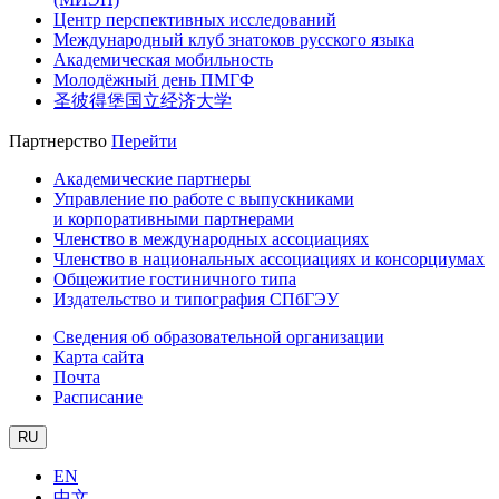
Центр перспективных исследований
Международный клуб знатоков русского языка
Академическая мобильность
Молодёжный день ПМГФ
圣彼得堡国立经济大学
Партнерство
Перейти
Академические партнеры
Управление по работе с выпускниками
и корпоративными партнерами
Членство в международных ассоциациях
Членство в национальных ассоциациях и консорциумах
Общежитие гостиничного типа
Издательство и типография СПбГЭУ
Сведения об образовательной организации
Карта сайта
Почта
Расписание
RU
EN
中文