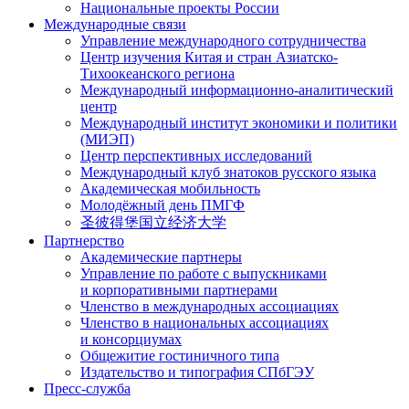
Национальные проекты России
Международные связи
Управление международного сотрудничества
Центр изучения Китая и стран Азиатско-
Тихоокеанского региона
Международный информационно-аналитический
центр
Международный институт экономики и политики
(МИЭП)
Центр перспективных исследований
Международный клуб знатоков русского языка
Академическая мобильность
Молодёжный день ПМГФ
圣彼得堡国立经济大学
Партнерство
Академические партнеры
Управление по работе с выпускниками
и корпоративными партнерами
Членство в международных ассоциациях
Членство в национальных ассоциациях
и консорциумах
Общежитие гостиничного типа
Издательство и типография СПбГЭУ
Пресс-служба